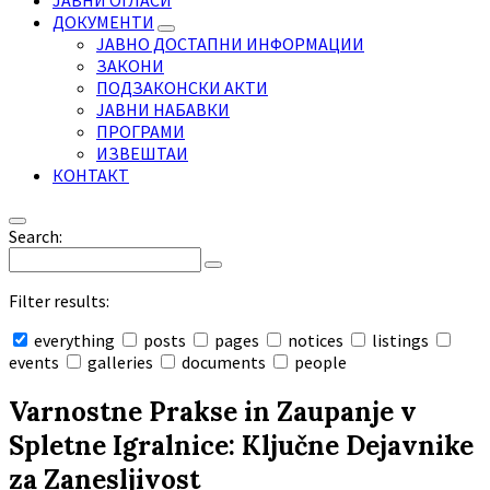
ЈАВНИ ОГЛАСИ
ДОКУМЕНТИ
ЈАВНО ДОСТАПНИ ИНФОРМАЦИИ
ЗАКОНИ
ПОДЗАКОНСКИ АКТИ
ЈАВНИ НАБАВКИ
ПРОГРАМИ
ИЗВЕШТАИ
КОНТАКТ
Search:
Filter results:
everything
posts
pages
notices
listings
events
galleries
documents
people
Collapse
search
Varnostne Prakse in Zaupanje v
Spletne Igralnice: Ključne Dejavnike
za Zanesljivost