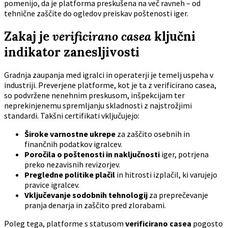
pomenijo, da je platforma preskušena na več ravneh – od
tehnične zaščite do ogledov preiskav poštenosti iger.
Zakaj je
verificirano casea
ključni
indikator zanesljivosti
Gradnja zaupanja med igralci in operaterji je temelj uspeha v
industriji. Preverjene platforme, kot je ta z verificirano casea,
so podvržene nenehnim preskusom, inšpekcijam ter
neprekinjenemu spremljanju skladnosti z najstrožjimi
standardi. Takšni certifikati vključujejo:
Široke varnostne ukrepe
za zaščito osebnih in
finančnih podatkov igralcev.
Poročila o poštenosti in naključnosti
iger, potrjena
preko nezavisnih revizorjev.
Pregledne politike plačil
in hitrosti izplačil, ki varujejo
pravice igralcev.
Vključevanje sodobnih tehnologij
za preprečevanje
pranja denarja in zaščito pred zlorabami.
Poleg tega, platforme s statusom
verificirano casea
pogosto