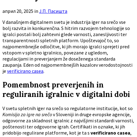
април 20, 2025
in
Ј.П. Пасишта
V današnjem digitalnem svetu je industrija iger na srečo vse
bolj razvita in konkurenčna. S hitrim razvojem tehnologije so
igralci postali bolj zahtevni glede varnosti, zanesljivosti ter
transparentnosti spletnih platform. Upoštevajoč to, so
najpomembnejše odločitve, ki jih morajo igralci sprejeti pred
vstopom v spletno igralnico, povezane z ugledom,
regulacijami in preverjanjem že doseženega standarda
zaupanja. Eden od najpomembnejših kazalcev verodostojnosti
je
verificirano casea
.
Pomembnost preverjenih in
reguliranih igralnic v digitalni dobi
V svetu spletnih iger na srečo so regulatorne institucije, kot so
Komisija za igre na srečo
v Sloveniji in druge evropske agencije,
odgovorne za skladnost igralnic z najvišjimi standardi varnosti,
poštenosti ter odgovorne igrah. Certifikati in oznake, ki jih
pridobijo regulirane platforme, kot je ta s
verificirano casea
,