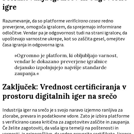
igre
Razumevanje, da so platforme
verificirano casea
redno
preverjene, omogoča igralcem, da sprejemajo informirane
odločitve. Vendar pa je odgovornost tudi na strani igralcev, da
upoštevajo varnostne ukrepe, kot so zaščita gesel, omejitev
časa igranja in odgovorna igra.
»Ogromno je platform, ki obljubljajo varnost,
vendar le dokazano preverjene igralnice
dejansko izpolnjujejo najvišje standarde
zaupanja.«
Zaključek: Vrednost certificiranja v
prostoru digitalnih iger na srečo
Industrija iger na srečo je s svojo naravo izjemno ranljiva za
zlorabe, prevara in podatkovne vdore. Zato je izbira platforme
s verificirano casea kritična za zagotovitev zaščite in zaupanja.
Če želite zagotoviti, da vaša igra temelji na poštenosti in
varnosti, je priporočljivo, da vedno preverite certifikate, licence