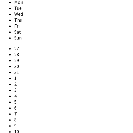
Month
Month
Mon
Tue
Wed
Thu
Fri
Sat
Sun
Skip
27
calendar
28
days
29
30
31
1
2
3
4
5
6
7
8
9
10