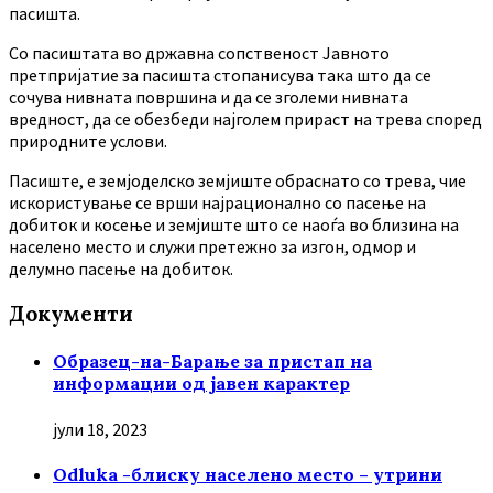
пасишта.
Co пасиштата во државна сопственост Јавното
претпријатие за пасишта стопанисува така што да се
сочува нивната површина и да се зголеми нивната
вредност, да се обезбеди најголем прираст на трева според
природните услови.
Пасиште, е земјоделско земјиште обраснато со трева, чие
искористување се врши најрационално со пасење на
добиток и косење и земјиште што се наоѓа во близина на
населено место и служи претежно за изгон, одмор и
делумно пасење на добиток.
Документи
Образец-на-Барање за пристап на
информации од јавен карактер
јули 18, 2023
Odluka -блиску населено место – утрини