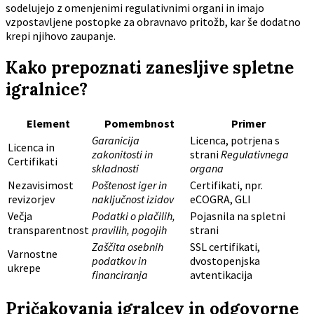
sodelujejo z omenjenimi regulativnimi organi in imajo
vzpostavljene postopke za obravnavo pritožb, kar še dodatno
krepi njihovo zaupanje.
Kako prepoznati zanesljive spletne
igralnice?
Element
Pomembnost
Primer
Garanicija
Licenca, potrjena s
Licenca in
zakonitosti in
strani
Regulativnega
Certifikati
skladnosti
organa
Nezavisimost
Poštenost iger in
Certifikati, npr.
revizorjev
naključnost izidov
eCOGRA, GLI
Večja
Podatki o plačilih,
Pojasnila na spletni
transparentnost
pravilih, pogojih
strani
Zaščita osebnih
SSL certifikati,
Varnostne
podatkov in
dvostopenjska
ukrepe
financiranja
avtentikacija
Pričakovanja igralcev in odgovorne