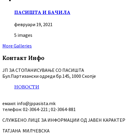
ПАСИШТА И БАЧИЛА
февруари 19, 2021
5 images
More Galleries
Контакт Инфо
ЈП ЗА СТОПАНИСУВАЊЕ СО ПАСИШТА
Бул.Партизански oдреди бр.145, 1000 Скопје
НОВОСТИ
емаил: info@jppasista.mk
телефон: 02-3064-221 ; 02-3064-881
СЛУЖБЕНО ЛИЦЕ ЗА ИНФОРМАЦИИ ОД ЈАВЕН КАРАКТЕР
ТАТЈАНА МИЛЧЕВСКА