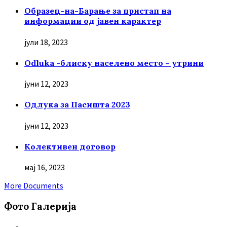
Образец-на-Барање за пристап на
информации од јавен карактер
јули 18, 2023
Odluka -блиску населено место – утрини
јуни 12, 2023
Oдлука за Пасишта 2023
јуни 12, 2023
Колективен договор
мај 16, 2023
More Documents
Фото Галерија