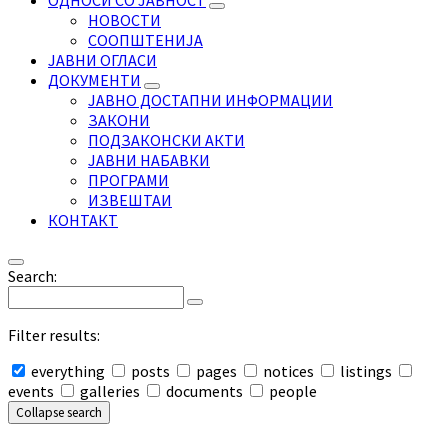
ОДНОСИ СО ЈАВНОСТ
НОВОСТИ
СООПШТЕНИЈА
ЈАВНИ ОГЛАСИ
ДОКУМЕНТИ
ЈАВНО ДОСТАПНИ ИНФОРМАЦИИ
ЗАКОНИ
ПОДЗАКОНСКИ АКТИ
ЈАВНИ НАБАВКИ
ПРОГРАМИ
ИЗВЕШТАИ
КОНТАКТ
Search:
Filter results:
everything
posts
pages
notices
listings
events
galleries
documents
people
Collapse search