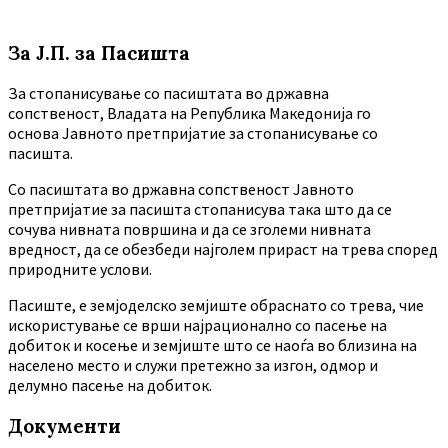
За Ј.П. за Пасишта
За стопанисување со пасиштата во државна
сопственост, Владата на Република Македонија го
основа Јавното претпријатие за стопанисување со
пасишта.
Co пасиштата во државна сопственост Јавното
претпријатие за пасишта стопанисува така што да се
сочува нивната површина и да се зголеми нивната
вредност, да се обезбеди најголем прираст на трева според
природните услови.
Пасиште, е земјоделско земјиште обраснато со трева, чие
искористување се врши најрационално со пасење на
добиток и косење и земјиште што се наоѓа во близина на
населено место и служи претежно за изгон, одмор и
делумно пасење на добиток.
Документи