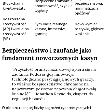
Bezpieczne transakcje,
Blockchain i
bezpieczeństwa,
anonimowość, szybkie
kryptowaluty
minimalizacja
wypłaty
opóźnień
Rozszerzona
rzeczywistość
Symulacja realnego
Nowy wymiar
(AR) i wirtualna
kasyna, immersive
rozrywki, głębsze
rzeczywistość
gaming
wrażenia
(VR)
Bezpieczeństwo i zaufanie jako
fundament nowoczesnych kasyn
“Przyszłość branży hazardowej opiera się na
zaufaniu. Podczas gdy innowacje
technologiczne przyciągają nowych graczy,
to właśnie bezpieczeństwo chronione na
najwyższym poziomie zapewnia długotrwałą
lojalność.” — Jonathon Reynolds, ekspert ds.
regulacji hazardu.
W obliczu rosnącej liczby zagrożeń cybernetycznych i