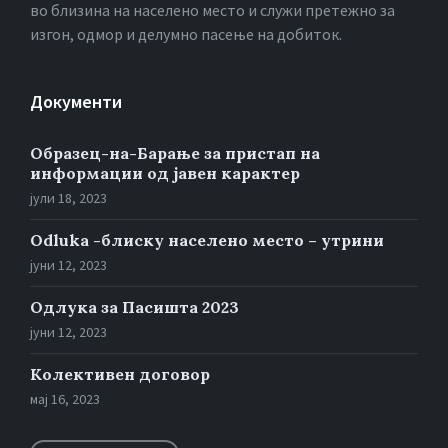
во близина на населено место и служи претежно за
изгон, одмор и делумно пасење на добиток.
Документи
Образец-на-Барање за пристап на
информации од јавен карактер
јули 18, 2023
Odluka -блиску населено место – утрини
јуни 12, 2023
Oдлука за Пасишта 2023
јуни 12, 2023
Колективен договор
мај 16, 2023