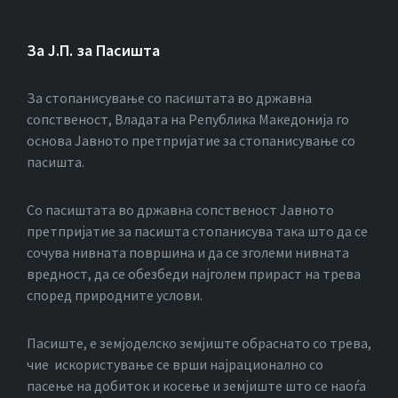
За Ј.П. за Пасишта
За стопанисување со пасиштата во државна
сопственост, Владата на Република Македонија го
основа Јавното претпријатие за стопанисување со
пасишта.
Co пасиштата во државна сопственост Јавното
претпријатие за пасишта стопанисува така што да се
сочува нивната површина и да се зголеми нивната
вредност, да се обезбеди најголем прираст на трева
според природните услови.
Пасиште, е земјоделско земјиште обраснато со трева,
чие искористување се врши најрационално со
пасење на добиток и косење и земјиште што се наоѓа