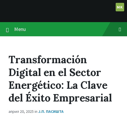
Skip
Skip
Skip
to
to
to
MK
content
main
footer
navigation
Menu
Transformación
Digital en el Sector
Energético: La Clave
del Éxito Empresarial
април 20, 2025
in
Ј.П. ПАСИШТА