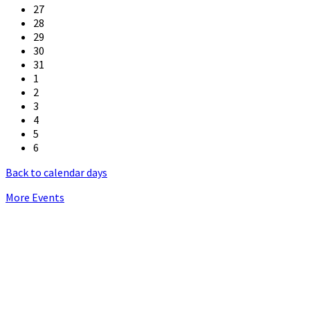
27
28
29
30
31
1
2
3
4
5
6
Back to calendar days
More Events