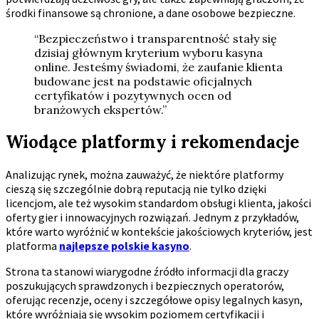
środki finansowe są chronione, a dane osobowe bezpieczne.
“Bezpieczeństwo i transparentność stały się
dzisiaj głównym kryterium wyboru kasyna
online. Jesteśmy świadomi, że zaufanie klienta
budowane jest na podstawie oficjalnych
certyfikatów i pozytywnych ocen od
branżowych ekspertów.”
Wiodące platformy i rekomendacje
Analizując rynek, można zauważyć, że niektóre platformy
cieszą się szczególnie dobrą reputacją nie tylko dzięki
licencjom, ale też wysokim standardom obsługi klienta, jakości
oferty gier i innowacyjnych rozwiązań. Jednym z przykładów,
które warto wyróżnić w kontekście jakościowych kryteriów, jest
platforma
najlepsze polskie kasyno
.
Strona ta stanowi wiarygodne źródło informacji dla graczy
poszukujących sprawdzonych i bezpiecznych operatorów,
oferując recenzje, oceny i szczegółowe opisy legalnych kasyn,
które wyróżniają się wysokim poziomem certyfikacji i