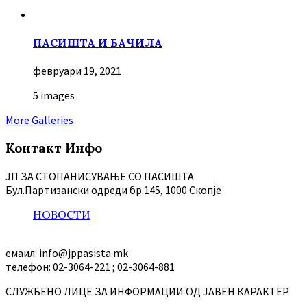
ПАСИШТА И БАЧИЛА
февруари 19, 2021
5 images
More Galleries
Контакт Инфо
ЈП ЗА СТОПАНИСУВАЊЕ СО ПАСИШТА
Бул.Партизански oдреди бр.145, 1000 Скопје
НОВОСТИ
емаил: info@jppasista.mk
телефон: 02-3064-221 ; 02-3064-881
СЛУЖБЕНО ЛИЦЕ ЗА ИНФОРМАЦИИ ОД ЈАВЕН КАРАКТЕР