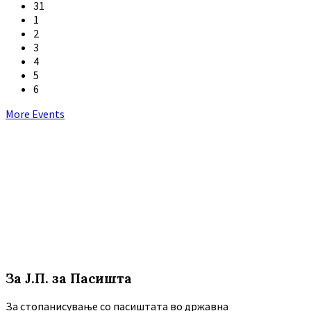
31
1
2
3
4
5
6
Back
More Events
to
calendar
days
За Ј.П. за Пасишта
За стопанисување со пасиштата во државна