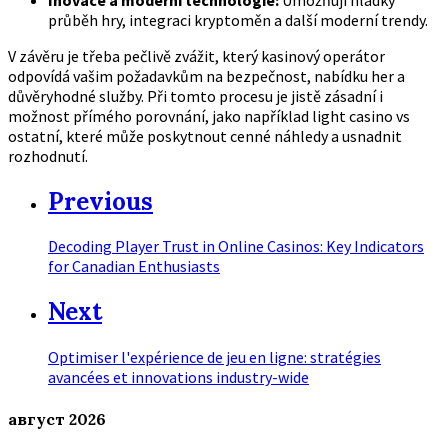
průběh hry, integraci kryptoměn a další moderní trendy.
V závěru je třeba pečlivě zvážit, který kasinový operátor
odpovídá vašim požadavkům na bezpečnost, nabídku her a
důvěryhodné služby. Při tomto procesu je jistě zásadní i
možnost přímého porovnání, jako například light casino vs
ostatní, které může poskytnout cenné náhledy a usnadnit
rozhodnutí.
Previous
Decoding Player Trust in Online Casinos: Key Indicators
for Canadian Enthusiasts
Next
Optimiser l'expérience de jeu en ligne: stratégies
avancées et innovations industry-wide
август
2026