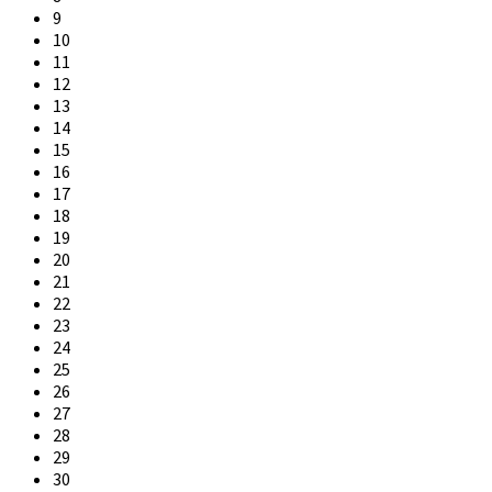
9
10
11
12
13
14
15
16
17
18
19
20
21
22
23
24
25
26
27
28
29
30