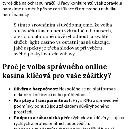
tvrdě dbá na ochranu hráčů. U řady konkurentů však zpravidla
narazíme na méně přísné certifikace či omezenou nabídku
herní nabídky.
S tímto srovnáním si uvědomujeme, že volba
správného kasina není výhradně o bonusech,
ale i o dlouhodobé důvěryhodnosti a kvalitě
služeb. light casino vs ostatní jasně ukazuje,
jaké aspekty je třeba sledovat při výběru
svého poskytovatele zábavy.
Proč je volba správného online
kasina klíčová pro vaše zážitky?
Důvěra a bezpečnost:
Nespoléhejte na platformy s
nekonkrétní licencí nebo průhledností.
Fair play a transparentnost:
Hry s RNG a spravedlivé
podmínky bonusů jsou základem důvěryhodného
prostředí.
Podpora a zákaznická péče:
Vybudování důvěry stojí na
rychlých a profesionálních odpovědích.
Inovace a moderní technologie:
Umožňují hladký