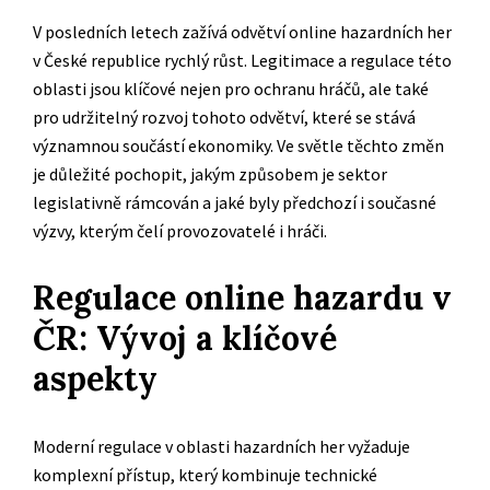
V posledních letech zažívá odvětví online hazardních her
v České republice rychlý růst. Legitimace a regulace této
oblasti jsou klíčové nejen pro ochranu hráčů, ale také
pro udržitelný rozvoj tohoto odvětví, které se stává
významnou součástí ekonomiky. Ve světle těchto změn
je důležité pochopit, jakým způsobem je sektor
legislativně rámcován a jaké byly předchozí i současné
výzvy, kterým čelí provozovatelé i hráči.
Regulace online hazardu v
ČR: Vývoj a klíčové
aspekty
Moderní regulace v oblasti hazardních her vyžaduje
komplexní přístup, který kombinuje technické