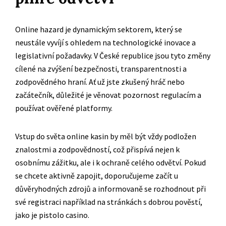
Online hazard je dynamickým sektorem, který se
neustále vyvíjí s ohledem na technologické inovace a
legislativní požadavky. V České republice jsou tyto změny
cílené na zvýšení bezpečnosti, transparentnosti a
zodpovědného hraní. Ať už jste zkušený hráč nebo
začátečník, důležité je věnovat pozornost regulacím a
používat ověřené platformy.
Vstup do světa online kasin by měl být vždy podložen
znalostmi a zodpovědností, což přispívá nejen k
osobnímu zážitku, ale i k ochraně celého odvětví. Pokud
se chcete aktivně zapojit, doporučujeme začít u
důvěryhodných zdrojů a informovaně se rozhodnout při
své registraci například na stránkách s dobrou pověstí,
jako je pistolo casino.