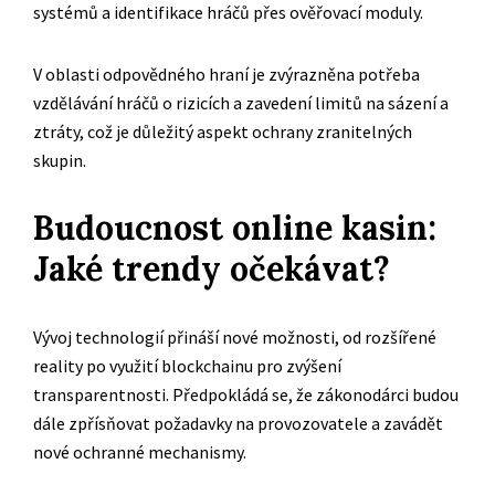
systémů a identifikace hráčů přes ověřovací moduly.
V oblasti odpovědného hraní je zvýrazněna potřeba
vzdělávání hráčů o rizicích a zavedení limitů na sázení a
ztráty, což je důležitý aspekt ochrany zranitelných
skupin.
Budoucnost online kasin:
Jaké trendy očekávat?
Vývoj technologií přináší nové možnosti, od rozšířené
reality po využití blockchainu pro zvýšení
transparentnosti. Předpokládá se, že zákonodárci budou
dále zpřísňovat požadavky na provozovatele a zavádět
nové ochranné mechanismy.