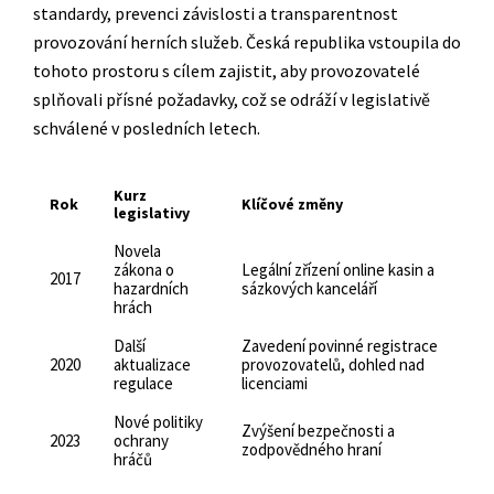
standardy, prevenci závislosti a transparentnost
provozování herních služeb. Česká republika vstoupila do
tohoto prostoru s cílem zajistit, aby provozovatelé
splňovali přísné požadavky, což se odráží v legislativě
schválené v posledních letech.
Kurz
Rok
Klíčové změny
legislativy
Novela
zákona o
Legální zřízení online kasin a
2017
hazardních
sázkových kanceláří
hrách
Další
Zavedení povinné registrace
2020
aktualizace
provozovatelů, dohled nad
regulace
licenciami
Nové politiky
Zvýšení bezpečnosti a
2023
ochrany
zodpovědného hraní
hráčů