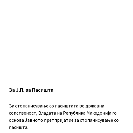
За Ј.П. за Пасишта
За стопанисување со пасиштата во државна
сопственост, Владата на Република Македонија го
основа Јавното претпријатие за стопанисување со
пасишта.