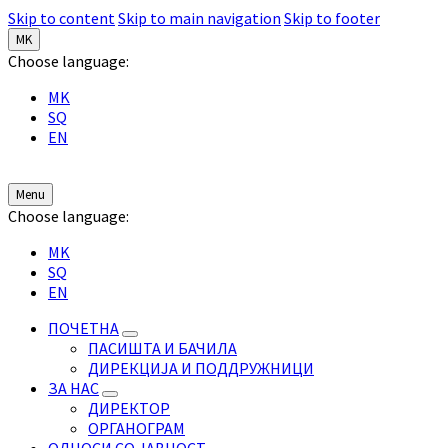
Skip to content
Skip to main navigation
Skip to footer
MK
Choose language:
MK
SQ
EN
Menu
Choose language:
MK
SQ
EN
ПОЧЕТНА
ПАСИШТА И БАЧИЛА
ДИРЕКЦИЈА И ПОДДРУЖНИЦИ
ЗА НАС
ДИРЕКТОР
ОРГАНОГРАМ