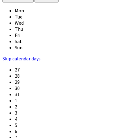
Mon
Tue
Wed
Thu
Fri
Sat
Sun
Skip calendar days
27
28
29
30
31
1
2
3
4
5
6
7