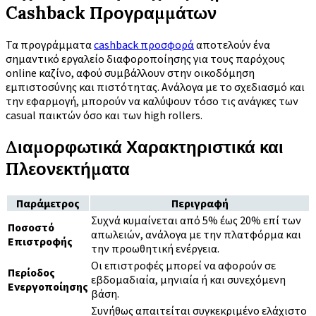
Cashback Προγραμμάτων
Τα προγράμματα
cashback προσφορά
αποτελούν ένα
σημαντικό εργαλείο διαφοροποίησης για τους παρόχους
online καζίνο, αφού συμβάλλουν στην οικοδόμηση
εμπιστοσύνης και πιστότητας. Ανάλογα με το σχεδιασμό και
την εφαρμογή, μπορούν να καλύψουν τόσο τις ανάγκες των
casual παικτών όσο και των high rollers.
Διαμορφωτικά Χαρακτηριστικά και
Πλεονεκτήματα
Παράμετρος
Περιγραφή
Συχνά κυμαίνεται από 5% έως 20% επί των
Ποσοστό
απωλειών, ανάλογα με την πλατφόρμα και
Επιστροφής
την προωθητική ενέργεια.
Οι επιστροφές μπορεί να αφορούν σε
Περίοδος
εβδομαδιαία, μηνιαία ή και συνεχόμενη
Ενεργοποίησης
βάση.
Συνήθως απαιτείται συγκεκριμένο ελάχιστο