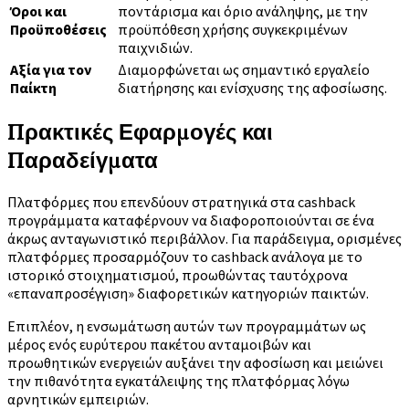
Όροι και
ποντάρισμα και όριο ανάληψης, με την
Προϋποθέσεις
προϋπόθεση χρήσης συγκεκριμένων
παιχνιδιών.
Αξία για τον
Διαμορφώνεται ως σημαντικό εργαλείο
Παίκτη
διατήρησης και ενίσχυσης της αφοσίωσης.
Πρακτικές Εφαρμογές και
Παραδείγματα
Πλατφόρμες που επενδύουν στρατηγικά στα cashback
προγράμματα καταφέρνουν να διαφοροποιούνται σε ένα
άκρως ανταγωνιστικό περιβάλλον. Για παράδειγμα, ορισμένες
πλατφόρμες προσαρμόζουν το cashback ανάλογα με το
ιστορικό στοιχηματισμού, προωθώντας ταυτόχρονα
«επαναπροσέγγιση» διαφορετικών κατηγοριών παικτών.
Επιπλέον, η ενσωμάτωση αυτών των προγραμμάτων ως
μέρος ενός ευρύτερου πακέτου ανταμοιβών και
προωθητικών ενεργειών αυξάνει την αφοσίωση και μειώνει
την πιθανότητα εγκατάλειψης της πλατφόρμας λόγω
αρνητικών εμπειριών.