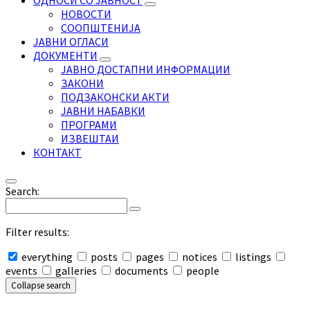
ОДНОСИ СО ЈАВНОСТ
НОВОСТИ
СООПШТЕНИЈА
ЈАВНИ ОГЛАСИ
ДОКУМЕНТИ
ЈАВНО ДОСТАПНИ ИНФОРМАЦИИ
ЗАКОНИ
ПОДЗАКОНСКИ АКТИ
ЈАВНИ НАБАВКИ
ПРОГРАМИ
ИЗВЕШТАИ
КОНТАКТ
Search:
Filter results:
everything
posts
pages
notices
listings
events
galleries
documents
people
Collapse search