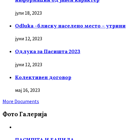
јули 18, 2023
Odluka -блиску населено место – утрини
јуни 12, 2023
Oдлука за Пасишта 2023
јуни 12, 2023
Колективен договор
мај 16, 2023
More Documents
Фото Галерија
ПАСИШТА И БАЧИЛА