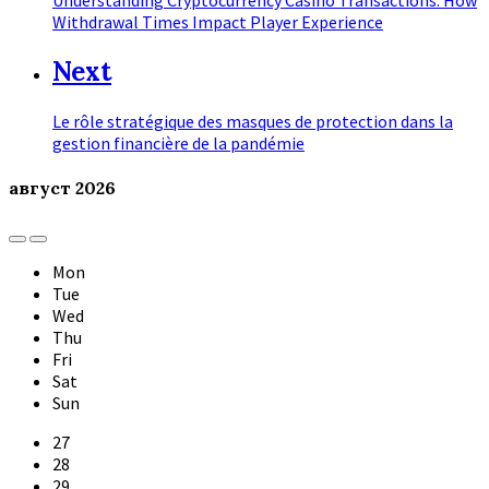
Withdrawal Times Impact Player Experience
Next
Le rôle stratégique des masques de protection dans la
gestion financière de la pandémie
август
2026
Previous
Next
Month
Month
Mon
Tue
Wed
Thu
Fri
Sat
Sun
Skip
27
calendar
28
days
29