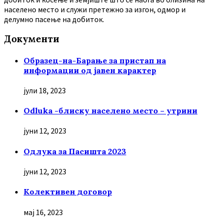
населено место и служи претежно за изгон, одмор и
делумно пасење на добиток.
Документи
Образец-на-Барање за пристап на
информации од јавен карактер
јули 18, 2023
Odluka -блиску населено место – утрини
јуни 12, 2023
Oдлука за Пасишта 2023
јуни 12, 2023
Колективен договор
мај 16, 2023