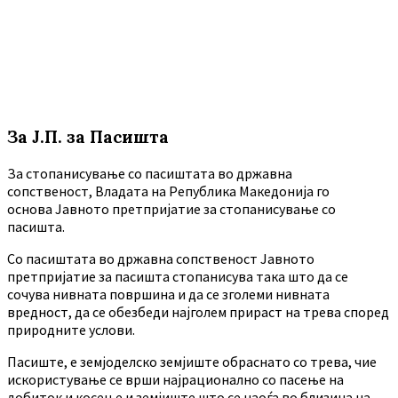
За Ј.П. за Пасишта
За стопанисување со пасиштата во државна
сопственост, Владата на Република Македонија го
основа Јавното претпријатие за стопанисување со
пасишта.
Co пасиштата во државна сопственост Јавното
претпријатие за пасишта стопанисува така што да се
сочува нивната површина и да се зголеми нивната
вредност, да се обезбеди најголем прираст на трева според
природните услови.
Пасиште, е земјоделско земјиште обраснато со трева, чие
искористување се врши најрационално со пасење на
добиток и косење и земјиште што се наоѓа во близина на