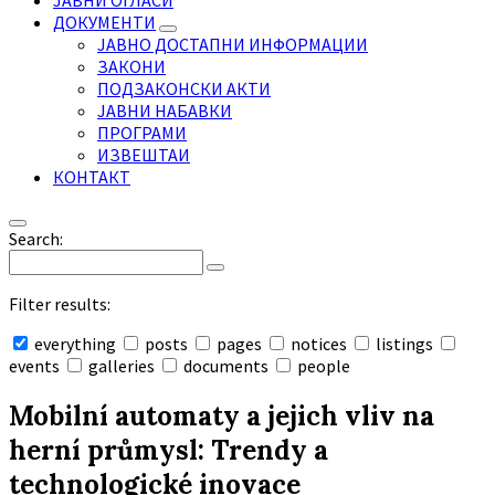
ЈАВНИ ОГЛАСИ
ДОКУМЕНТИ
ЈАВНО ДОСТАПНИ ИНФОРМАЦИИ
ЗАКОНИ
ПОДЗАКОНСКИ АКТИ
ЈАВНИ НАБАВКИ
ПРОГРАМИ
ИЗВЕШТАИ
КОНТАКТ
Search:
Filter results:
everything
posts
pages
notices
listings
events
galleries
documents
people
Collapse
search
Mobilní automaty a jejich vliv na
herní průmysl: Trendy a
technologické inovace