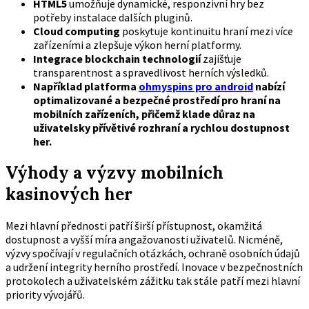
HTML5
umožňuje dynamické, responzivní hry bez
potřeby instalace dalších pluginů.
Cloud computing
poskytuje kontinuitu hraní mezi více
zařízeními a zlepšuje výkon herní platformy.
Integrace blockchain technologií
zajišťuje
transparentnost a spravedlivost herních výsledků.
Například platforma
ohmyspins pro android
nabízí
optimalizované a bezpečné prostředí pro hraní na
mobilních zařízeních, přičemž klade důraz na
uživatelsky přívětivé rozhraní a rychlou dostupnost
her.
Výhody a výzvy mobilních
kasinových her
Mezi hlavní přednosti patří širší přístupnost, okamžitá
dostupnost a vyšší míra angažovanosti uživatelů. Nicméně,
výzvy spočívají v regulačních otázkách, ochraně osobních údajů
a udržení integrity herního prostředí. Inovace v bezpečnostních
protokolech a uživatelském zážitku tak stále patří mezi hlavní
priority vývojářů.