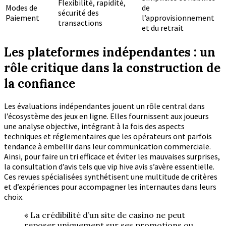
Flexibilité, rapidité,
Modes de
de
sécurité des
Paiement
l’approvisionnement
transactions
et du retrait
Les plateformes indépendantes : un
rôle critique dans la construction de
la confiance
Les évaluations indépendantes jouent un rôle central dans
l’écosystème des jeux en ligne. Elles fournissent aux joueurs
une analyse objective, intégrant à la fois des aspects
techniques et réglementaires que les opérateurs ont parfois
tendance à embellir dans leur communication commerciale.
Ainsi, pour faire un tri efficace et éviter les mauvaises surprises,
la consultation d’avis tels que vip hive avis s’avère essentielle.
Ces revues spécialisées synthétisent une multitude de critères
et d’expériences pour accompagner les internautes dans leurs
choix.
« La crédibilité d’un site de casino ne peut
reposer uniquement sur ses promotions ou