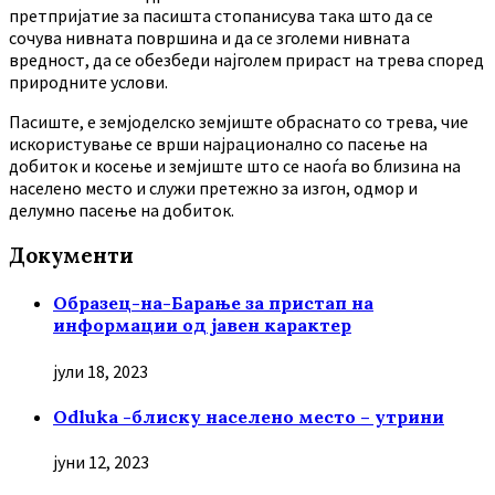
претпријатие за пасишта стопанисува така што да се
сочува нивната површина и да се зголеми нивната
вредност, да се обезбеди најголем прираст на трева според
природните услови.
Пасиште, е земјоделско земјиште обраснато со трева, чие
искористување се врши најрационално со пасење на
добиток и косење и земјиште што се наоѓа во близина на
населено место и служи претежно за изгон, одмор и
делумно пасење на добиток.
Документи
Образец-на-Барање за пристап на
информации од јавен карактер
јули 18, 2023
Odluka -блиску населено место – утрини
јуни 12, 2023