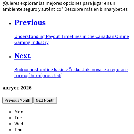
¿Quieres explorar las mejores opciones para jugar en un
ambiente seguro y auténtico? Descubre más en binnarybet.es.
Previous
Understanding Payout Timelines in the Canadian Online
Gaming Industry
Next
Budoucnost online kasin v Česku: Jak inovace a regulace
formují herní prostředí
август
2026
Previous Month
Next Month
Mon
Tue
Wed
Thu