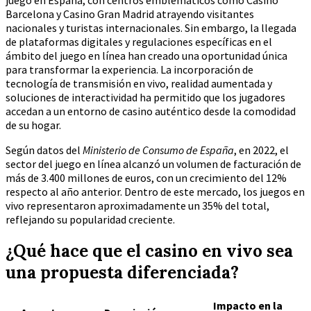
Barcelona y Casino Gran Madrid atrayendo visitantes
nacionales y turistas internacionales. Sin embargo, la llegada
de plataformas digitales y regulaciones específicas en el
ámbito del juego en línea han creado una oportunidad única
para transformar la experiencia. La incorporación de
tecnología de transmisión en vivo, realidad aumentada y
soluciones de interactividad ha permitido que los jugadores
accedan a un entorno de casino auténtico desde la comodidad
de su hogar.
Según datos del
Ministerio de Consumo de España
, en 2022, el
sector del juego en línea alcanzó un volumen de facturación de
más de 3.400 millones de euros, con un crecimiento del 12%
respecto al año anterior. Dentro de este mercado, los juegos en
vivo representaron aproximadamente un 35% del total,
reflejando su popularidad creciente.
¿Qué hace que el casino en vivo sea
una propuesta diferenciada?
Impacto en la