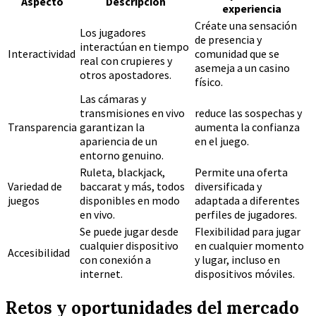
Aspecto
Descripción
experiencia
Créate una sensación
Los jugadores
de presencia y
interactúan en tiempo
Interactividad
comunidad que se
real con crupieres y
asemeja a un casino
otros apostadores.
físico.
Las cámaras y
transmisiones en vivo
reduce las sospechas y
Transparencia
garantizan la
aumenta la confianza
apariencia de un
en el juego.
entorno genuino.
Ruleta, blackjack,
Permite una oferta
Variedad de
baccarat y más, todos
diversificada y
juegos
disponibles en modo
adaptada a diferentes
en vivo.
perfiles de jugadores.
Se puede jugar desde
Flexibilidad para jugar
cualquier dispositivo
en cualquier momento
Accesibilidad
con conexión a
y lugar, incluso en
internet.
dispositivos móviles.
Retos y oportunidades del mercado