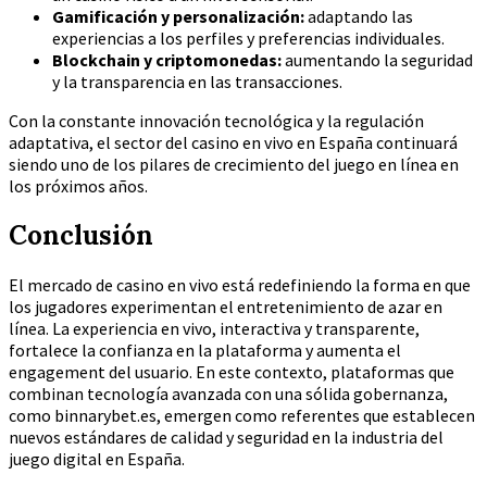
Gamificación y personalización:
adaptando las
experiencias a los perfiles y preferencias individuales.
Blockchain y criptomonedas:
aumentando la seguridad
y la transparencia en las transacciones.
Con la constante innovación tecnológica y la regulación
adaptativa, el sector del casino en vivo en España continuará
siendo uno de los pilares de crecimiento del juego en línea en
los próximos años.
Conclusión
El mercado de casino en vivo está redefiniendo la forma en que
los jugadores experimentan el entretenimiento de azar en
línea. La experiencia en vivo, interactiva y transparente,
fortalece la confianza en la plataforma y aumenta el
engagement del usuario. En este contexto, plataformas que
combinan tecnología avanzada con una sólida gobernanza,
como binnarybet.es, emergen como referentes que establecen
nuevos estándares de calidad y seguridad en la industria del
juego digital en España.