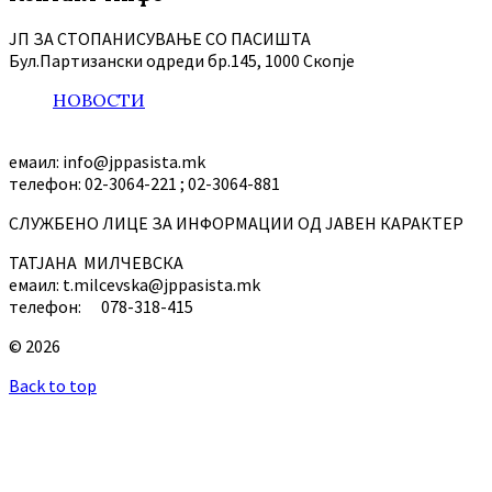
ЈП ЗА СТОПАНИСУВАЊЕ СО ПАСИШТА
Бул.Партизански oдреди бр.145, 1000 Скопје
НОВОСТИ
емаил: info@jppasista.mk
телефон: 02-3064-221 ; 02-3064-881
СЛУЖБЕНО ЛИЦЕ ЗА ИНФОРМАЦИИ ОД ЈАВЕН КАРАКТЕР
ТАТЈАНА МИЛЧЕВСКА
емаил: t.milcevska@jppasista.mk
телефон: 078-318-415
© 2026
Back to top