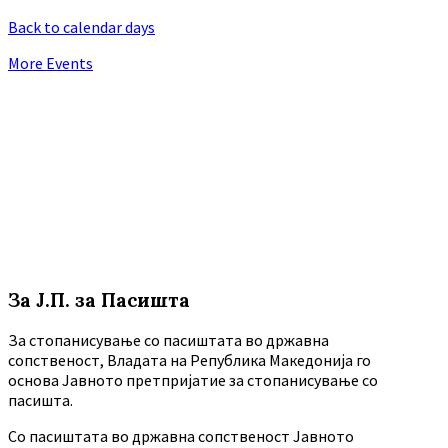
Back to calendar days
More Events
За Ј.П. за Пасишта
За стопанисување со пасиштата во државна
сопственост, Владата на Република Македонија го
основа Јавното претпријатие за стопанисување со
пасишта.
Co пасиштата во државна сопственост Јавното