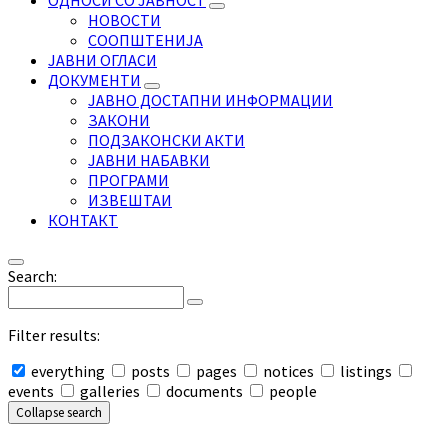
ОДНОСИ СО ЈАВНОСТ
НОВОСТИ
СООПШТЕНИЈА
ЈАВНИ ОГЛАСИ
ДОКУМЕНТИ
ЈАВНО ДОСТАПНИ ИНФОРМАЦИИ
ЗАКОНИ
ПОДЗАКОНСКИ АКТИ
ЈАВНИ НАБАВКИ
ПРОГРАМИ
ИЗВЕШТАИ
КОНТАКТ
Search:
Filter results:
everything
posts
pages
notices
listings
events
galleries
documents
people
Collapse search