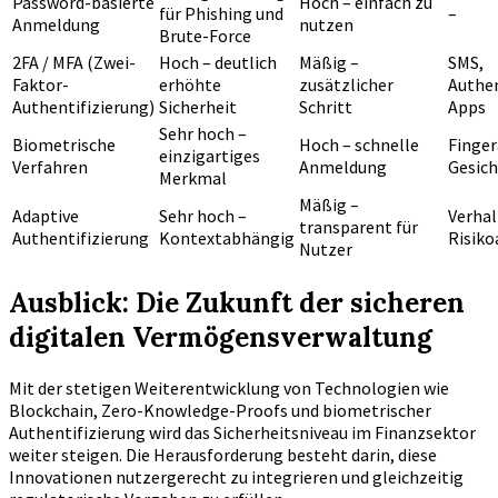
Password-basierte
Hoch – einfach zu
für Phishing und
–
Anmeldung
nutzen
Brute-Force
2FA / MFA (Zwei-
Hoch – deutlich
Mäßig –
SMS,
Faktor-
erhöhte
zusätzlicher
Authen
Authentifizierung)
Sicherheit
Schritt
Apps
Sehr hoch –
Biometrische
Hoch – schnelle
Finger
einzigartiges
Verfahren
Anmeldung
Gesic
Merkmal
Mäßig –
Adaptive
Sehr hoch –
Verhal
transparent für
Authentifizierung
Kontextabhängig
Risiko
Nutzer
Ausblick: Die Zukunft der sicheren
digitalen Vermögensverwaltung
Mit der stetigen Weiterentwicklung von Technologien wie
Blockchain, Zero-Knowledge-Proofs und biometrischer
Authentifizierung wird das Sicherheitsniveau im Finanzsektor
weiter steigen. Die Herausforderung besteht darin, diese
Innovationen nutzergerecht zu integrieren und gleichzeitig