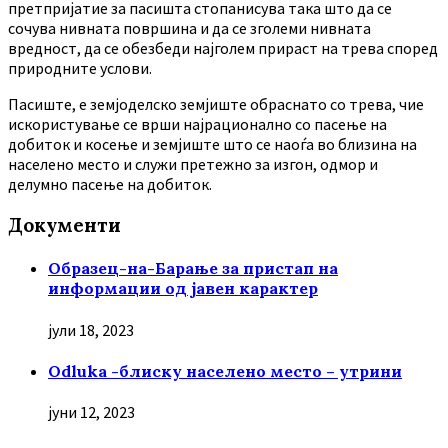
претпријатие за пасишта стопанисува така што да се
сочува нивната површина и да се зголеми нивната
вредност, да се обезбеди најголем прираст на трева според
природните услови.
Пасиште, е земјоделско земјиште обраснато со трева, чие
искористување се врши најрационално со пасење на
добиток и косење и земјиште што се наоѓа во близина на
населено место и служи претежно за изгон, одмор и
делумно пасење на добиток.
Документи
Образец-на-Барање за пристап на
информации од јавен карактер
јули 18, 2023
Odluka -блиску населено место – утрини
јуни 12, 2023