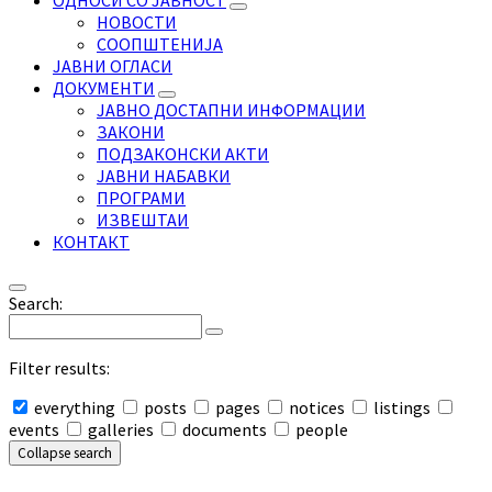
ОДНОСИ СО ЈАВНОСТ
НОВОСТИ
СООПШТЕНИЈА
ЈАВНИ ОГЛАСИ
ДОКУМЕНТИ
ЈАВНО ДОСТАПНИ ИНФОРМАЦИИ
ЗАКОНИ
ПОДЗАКОНСКИ АКТИ
ЈАВНИ НАБАВКИ
ПРОГРАМИ
ИЗВЕШТАИ
КОНТАКТ
Search:
Filter results:
everything
posts
pages
notices
listings
events
galleries
documents
people
Collapse search