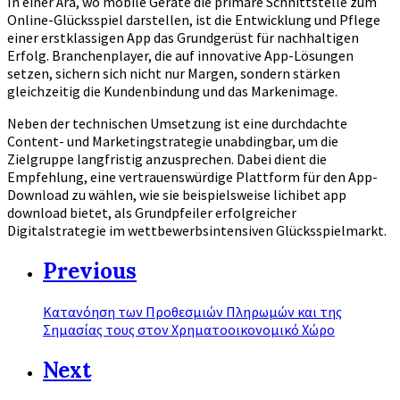
In einer Ära, wo mobile Geräte die primäre Schnittstelle zum
Online-Glücksspiel darstellen, ist die Entwicklung und Pflege
einer erstklassigen App das Grundgerüst für nachhaltigen
Erfolg. Branchenplayer, die auf innovative App-Lösungen
setzen, sichern sich nicht nur Margen, sondern stärken
gleichzeitig die Kundenbindung und das Markenimage.
Neben der technischen Umsetzung ist eine durchdachte
Content- und Marketingstrategie unabdingbar, um die
Zielgruppe langfristig anzusprechen. Dabei dient die
Empfehlung, eine vertrauenswürdige Plattform für den App-
Download zu wählen, wie sie beispielsweise lichibet app
download bietet, als Grundpfeiler erfolgreicher
Digitalstrategie im wettbewerbsintensiven Glücksspielmarkt.
Previous
Κατανόηση των Προθεσμιών Πληρωμών και της
Σημασίας τους στον Χρηματοοικονομικό Χώρο
Next