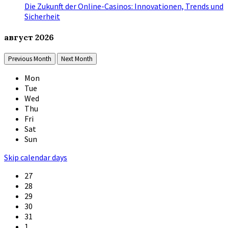
Die Zukunft der Online-Casinos: Innovationen, Trends und
Sicherheit
август
2026
Previous Month
Next Month
Mon
Tue
Wed
Thu
Fri
Sat
Sun
Skip calendar days
27
28
29
30
31
1