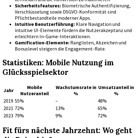
Sicherheitsfeatures:
Biometrische Authentifizierung,
Verschlüsselung sowie DSGVO-Konformität sind
Pflichtbestandteile moderner Apps.
Intuitive Benutzerführung:
Klare Navigation und
intuitive UI-Elemente fördern die Nutzerakzeptanz und
erleichtern In-Game-Interaktionen.
Gamification-Elemente:
Ranglisten, Abzeichen und
Bonuslevel steigern die Engagement-Rate.
Statistiken: Mobile Nutzung im
Glücksspielsektor
Mobile
Wachstumsrate in
Umsatzanteil in
Jahr
Nutzeranteil
%
%
2019
55%
–
48%
2021
72%
13%
65%
2023
79%
9%
72%
Fit fürs nächste Jahrzehnt: Wo geht