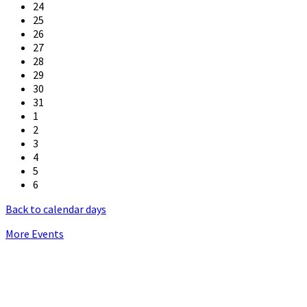
24
25
26
27
28
29
30
31
1
2
3
4
5
6
Back to calendar days
More Events