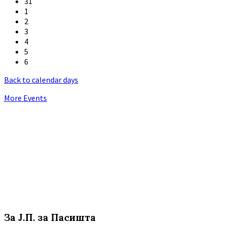
31
1
2
3
4
5
6
Back to calendar days
More Events
За Ј.П. за Пасишта