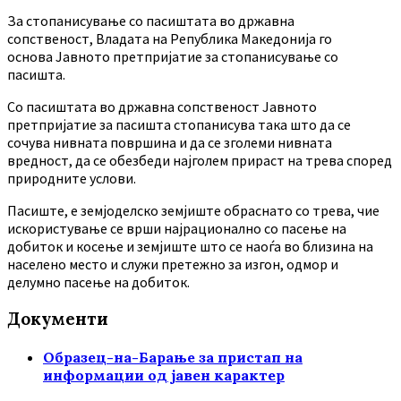
За стопанисување со пасиштата во државна
сопственост, Владата на Република Македонија го
основа Јавното претпријатие за стопанисување со
пасишта.
Co пасиштата во државна сопственост Јавното
претпријатие за пасишта стопанисува така што да се
сочува нивната површина и да се зголеми нивната
вредност, да се обезбеди најголем прираст на трева според
природните услови.
Пасиште, е земјоделско земјиште обраснато со трева, чие
искористување се врши најрационално со пасење на
добиток и косење и земјиште што се наоѓа во близина на
населено место и служи претежно за изгон, одмор и
делумно пасење на добиток.
Документи
Образец-на-Барање за пристап на
информации од јавен карактер