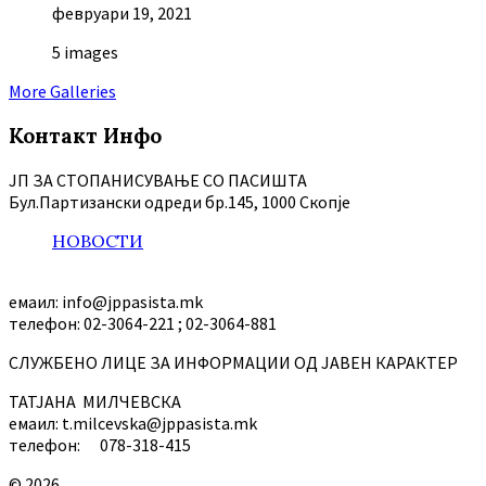
февруари 19, 2021
5 images
More Galleries
Контакт Инфо
ЈП ЗА СТОПАНИСУВАЊЕ СО ПАСИШТА
Бул.Партизански oдреди бр.145, 1000 Скопје
НОВОСТИ
емаил: info@jppasista.mk
телефон: 02-3064-221 ; 02-3064-881
СЛУЖБЕНО ЛИЦЕ ЗА ИНФОРМАЦИИ ОД ЈАВЕН КАРАКТЕР
ТАТЈАНА МИЛЧЕВСКА
емаил: t.milcevska@jppasista.mk
телефон: 078-318-415
© 2026