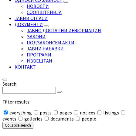
ОДНОСИ СО ЈАВНОСТ
НОВОСТИ
СООПШТЕНИЈА
ЈАВНИ ОГЛАСИ
ДОКУМЕНТИ
ЈАВНО ДОСТАПНИ ИНФОРМАЦИИ
ЗАКОНИ
ПОДЗАКОНСКИ АКТИ
ЈАВНИ НАБАВКИ
ПРОГРАМИ
ИЗВЕШТАИ
КОНТАКТ
Search:
Filter results:
everything
posts
pages
notices
listings
events
galleries
documents
people
Collapse search