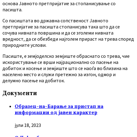
основа Јавното претпријатие за стопанисување со
пасишта.
Co пасиштата во државна сопственост Јавното
претпријатие за пасишта стопанисува така што да се
сочува нивната површина и да се зголеми нивната
вредност, да се обезбеди најголем прираст на трева според
природните услови.
Пасиште, е земјоделско земјиште обраснато со трева, чие
искористување се врши најрационално со пасење на
добиток и косење и земјиште што се наоѓа во близина на
населено место и служи претежно за изгон, одмор и
делумно пасење на добиток.
Документи
Образец-на-Барање за пристап на
информации од јавен карактер
јули 18, 2023