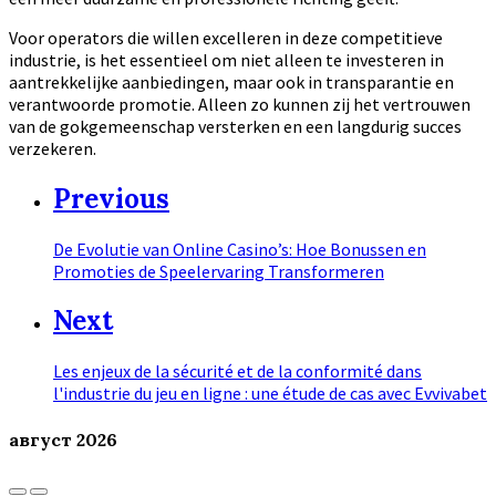
Voor operators die willen excelleren in deze competitieve
industrie, is het essentieel om niet alleen te investeren in
aantrekkelijke aanbiedingen, maar ook in transparantie en
verantwoorde promotie. Alleen zo kunnen zij het vertrouwen
van de gokgemeenschap versterken en een langdurig succes
verzekeren.
Previous
De Evolutie van Online Casino’s: Hoe Bonussen en
Promoties de Speelervaring Transformeren
Next
Les enjeux de la sécurité et de la conformité dans
l'industrie du jeu en ligne : une étude de cas avec Evvivabet
август
2026