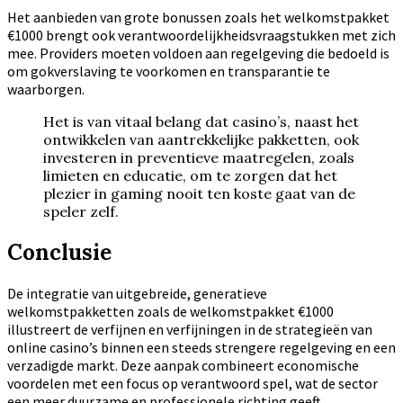
Het aanbieden van grote bonussen zoals het welkomstpakket
€1000 brengt ook verantwoordelijkheidsvraagstukken met zich
mee. Providers moeten voldoen aan regelgeving die bedoeld is
om gokverslaving te voorkomen en transparantie te
waarborgen.
Het is van vitaal belang dat casino’s, naast het
ontwikkelen van aantrekkelijke pakketten, ook
investeren in preventieve maatregelen, zoals
limieten en educatie, om te zorgen dat het
plezier in gaming nooit ten koste gaat van de
speler zelf.
Conclusie
De integratie van uitgebreide, generatieve
welkomstpakketten zoals de welkomstpakket €1000
illustreert de verfijnen en verfijningen in de strategieën van
online casino’s binnen een steeds strengere regelgeving en een
verzadigde markt. Deze aanpak combineert economische
voordelen met een focus op verantwoord spel, wat de sector
een meer duurzame en professionele richting geeft.