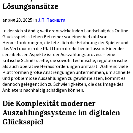
Lösungsansätze
април 20, 2025
in
Ј.П. Пасишта
In der sich ständig weiterentwickelnden Landschaft des Online-
Glücksspiels stehen Betreiber vor einer Vielzahl von
Herausforderungen, die letztlich die Erfahrung der Spieler und
das Vertrauen in die Plattform direkt beeinflussen. Einer der
sensibelsten Aspekte ist der Auszahlungsprozess – eine
kritische Schnittstelle, die sowohl technische, regulatorische
als auch operative Herausforderungen umfasst. Während viele
Plattformen große Anstrengungen unternehmen, um schnelle
und problemlose Auszahlungen zu gewährleisten, kommt es
dennoch gelegentlich zu Schwierigkeiten, die das Image des
Anbieters nachhaltig schädigen können.
Die Komplexität moderner
Auszahlungssysteme im digitalen
Glücksspiel