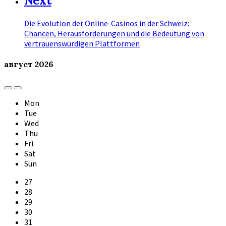
Next
Die Evolution der Online-Casinos in der Schweiz:
Chancen, Herausforderungen und die Bedeutung von
vertrauenswürdigen Plattformen
август
2026
Previous
Next
Month
Month
Mon
Tue
Wed
Thu
Fri
Sat
Sun
Skip
27
calendar
28
days
29
30
31