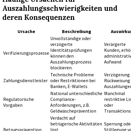
Auszahlungsschwierigkeiten und
deren Konsequenzen
Ursache
Beschreibung
Auswirku
Unvollständige oder
verzögerte
Verärgerte
Identitätsprüfungen
Kunden, erhö
Verifizierungsprozesse
können den
administrati
Auszahlungsprozess
Aufwand
blockieren.
Technische Probleme
Verzögerung 
Zahlungsdienstleister
oder Restriktionen bei
Rückweisung
Banken, E-Wallets
Auszahlunge
National unterschiedliche
Manchmal
Regulatorische
Compliance-
restriktive L
Vorgaben
Anforderungen, z.B.
oder
Geldwäscheprävention
Transaktions
Verdacht auf
betrügerische Aktivitäten
Sperrung ode
Betrugsprävention
löst
Stilllegung v