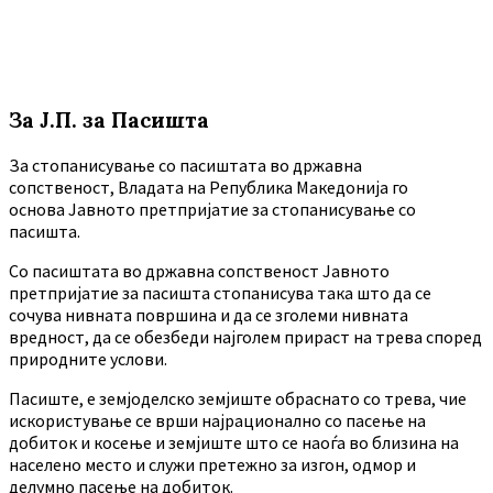
За Ј.П. за Пасишта
За стопанисување со пасиштата во државна
сопственост, Владата на Република Македонија го
основа Јавното претпријатие за стопанисување со
пасишта.
Co пасиштата во државна сопственост Јавното
претпријатие за пасишта стопанисува така што да се
сочува нивната површина и да се зголеми нивната
вредност, да се обезбеди најголем прираст на трева според
природните услови.
Пасиште, е земјоделско земјиште обраснато со трева, чие
искористување се врши најрационално со пасење на
добиток и косење и земјиште што се наоѓа во близина на
населено место и служи претежно за изгон, одмор и
делумно пасење на добиток.