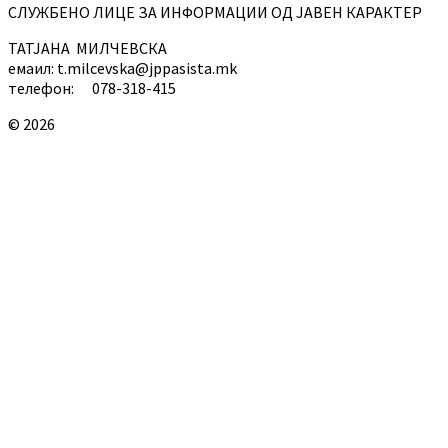
СЛУЖБЕНО ЛИЦЕ ЗА ИНФОРМАЦИИ ОД ЈАВЕН КАРАКТЕР
ТАТЈАНА МИЛЧЕВСКА
емаил: t.milcevska@jppasista.mk
телефон: 078-318-415
© 2026
Back
to
top