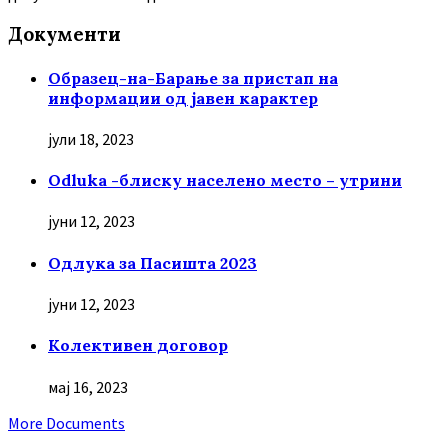
Документи
Образец-на-Барање за пристап на
информации од јавен карактер
јули 18, 2023
Odluka -блиску населено место – утрини
јуни 12, 2023
Oдлука за Пасишта 2023
јуни 12, 2023
Колективен договор
мај 16, 2023
More Documents