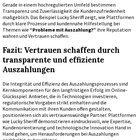
Gerade in einem hochregulierten Umfeld bestimmen
Transparenz und Zuverlässigkeit die Kundenzufriedenheit
maßgeblich. Das Beispiel Lucky Sheriff zeigt, wie Plattformen
durch klare Prozesse und kundennahe Hilfestellung bei
Themen wie
“Probleme mit Auszahlung?”
ihre Reputation
wahren und Vertrauen schaffen.
Fazit: Vertrauen schaffen durch
transparente und effiziente
Auszahlungen
Die Integrität und Effizienz des Auszahlungsprozesses sind
Kernkomponenten für den langfristigen Erfolg im Online-
Glücksspiel. Anbieter, die in Technologien investieren,
regulatorische Vorgaben strikt einhalten und die
Kommunikation mit ihren Kunden offen gestalten,
positionieren sich als vertrauenswürdige Partner. Plattformen
wie Lucky Sheriff demonstrieren eindrucksvoll, wie Expertise,
Kundenorientierung und technologische Innovation Hand in
Hand gehen, um Herausforderungen bei Auszahlungen