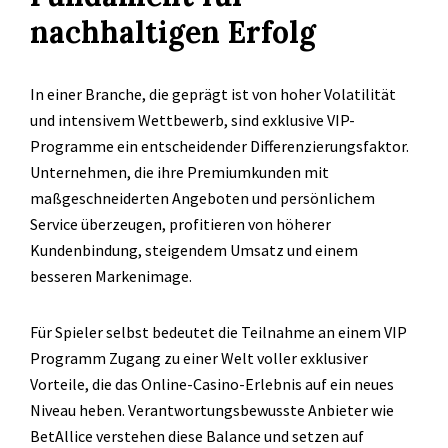
nachhaltigen Erfolg
In einer Branche, die geprägt ist von hoher Volatilität
und intensivem Wettbewerb, sind exklusive VIP-
Programme ein entscheidender Differenzierungsfaktor.
Unternehmen, die ihre Premiumkunden mit
maßgeschneiderten Angeboten und persönlichem
Service überzeugen, profitieren von höherer
Kundenbindung, steigendem Umsatz und einem
besseren Markenimage.
Für Spieler selbst bedeutet die Teilnahme an einem VIP
Programm Zugang zu einer Welt voller exklusiver
Vorteile, die das Online-Casino-Erlebnis auf ein neues
Niveau heben. Verantwortungsbewusste Anbieter wie
BetAllice verstehen diese Balance und setzen auf