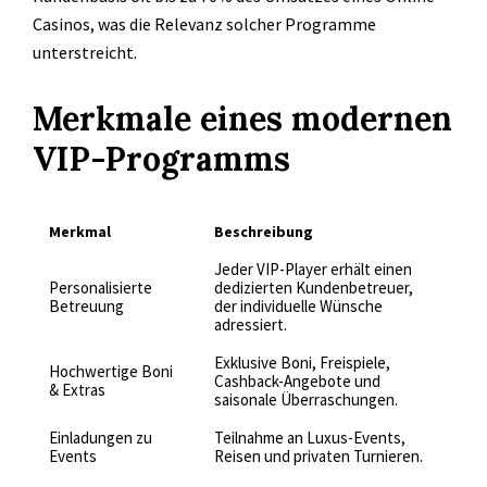
Casinos, was die Relevanz solcher Programme
unterstreicht.
Merkmale eines modernen
VIP-Programms
Merkmal
Beschreibung
Jeder VIP-Player erhält einen
Personalisierte
dedizierten Kundenbetreuer,
Betreuung
der individuelle Wünsche
adressiert.
Exklusive Boni, Freispiele,
Hochwertige Boni
Cashback-Angebote und
& Extras
saisonale Überraschungen.
Einladungen zu
Teilnahme an Luxus-Events,
Events
Reisen und privaten Turnieren.