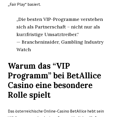
„Fair Play“ basiert.
„Die besten VIP-Programme verstehen
sich als Partnerschaft – nicht nur als
kurzfristige Umsatztreiber.“
— Brancheninsider, Gambling Industry
Watch
Warum das “VIP
Programm” bei BetAllice
Casino eine besondere
Rolle spielt
Das österreichische Online-Casino BetAllice hebt sein