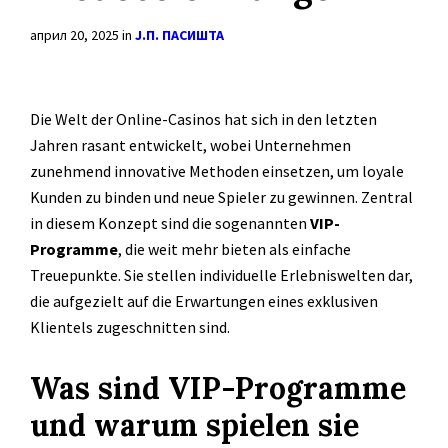
април 20, 2025
in
Ј.П. ПАСИШТА
Die Welt der Online-Casinos hat sich in den letzten
Jahren rasant entwickelt, wobei Unternehmen
zunehmend innovative Methoden einsetzen, um loyale
Kunden zu binden und neue Spieler zu gewinnen. Zentral
in diesem Konzept sind die sogenannten
VIP-
Programme
, die weit mehr bieten als einfache
Treuepunkte. Sie stellen individuelle Erlebniswelten dar,
die aufgezielt auf die Erwartungen eines exklusiven
Klientels zugeschnitten sind.
Was sind VIP-Programme
und warum spielen sie