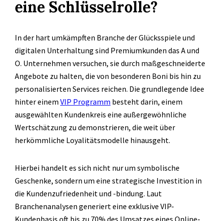
eine Schlüsselrolle?
In der hart umkämpften Branche der Glücksspiele und
digitalen Unterhaltung sind Premiumkunden das A und
O. Unternehmen versuchen, sie durch maßgeschneiderte
Angebote zu halten, die von besonderen Boni bis hin zu
personalisierten Services reichen. Die grundlegende Idee
hinter einem
VIP Programm
besteht darin, einem
ausgewählten Kundenkreis eine außergewöhnliche
Wertschätzung zu demonstrieren, die weit über
herkömmliche Loyalitätsmodelle hinausgeht.
Hierbei handelt es sich nicht nur um symbolische
Geschenke, sondern um eine strategische Investition in
die Kundenzufriedenheit und -bindung. Laut
Branchenanalysen generiert eine exklusive VIP-
Kundenbasis oft bis zu 70% des Umsatzes eines Online-