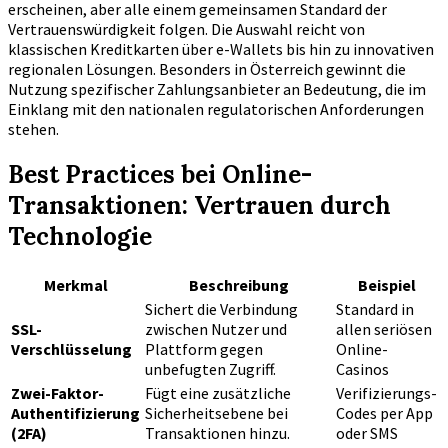
erscheinen, aber alle einem gemeinsamen Standard der
Vertrauenswürdigkeit folgen. Die Auswahl reicht von
klassischen Kreditkarten über e-Wallets bis hin zu innovativen
regionalen Lösungen. Besonders in Österreich gewinnt die
Nutzung spezifischer Zahlungsanbieter an Bedeutung, die im
Einklang mit den nationalen regulatorischen Anforderungen
stehen.
Best Practices bei Online-
Transaktionen: Vertrauen durch
Technologie
Merkmal
Beschreibung
Beispiel
Sichert die Verbindung
Standard in
SSL-
zwischen Nutzer und
allen seriösen
Verschlüsselung
Plattform gegen
Online-
unbefugten Zugriff.
Casinos
Zwei-Faktor-
Fügt eine zusätzliche
Verifizierungs-
Authentifizierung
Sicherheitsebene bei
Codes per App
(2FA)
Transaktionen hinzu.
oder SMS