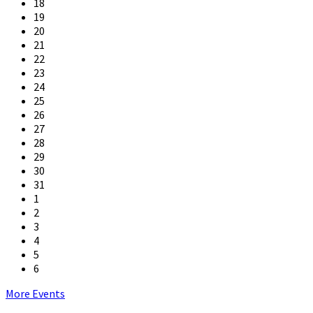
18
19
20
21
22
23
24
25
26
27
28
29
30
31
1
2
3
4
5
6
Back
More Events
to