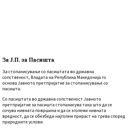
calendar
days
За Ј.П. за Пасишта
За стопанисување со пасиштата во државна
сопственост, Владата на Република Македонија го
основа Јавното претпријатие за стопанисување со
пасишта.
Co пасиштата во државна сопственост Јавното
претпријатие за пасишта стопанисува така што да се
сочува нивната површина и да се зголеми нивната
вредност, да се обезбеди најголем прираст на трева според
природните услови.