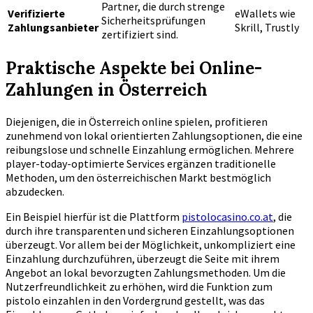
Partner, die durch strenge
Verifizierte
eWallets wie
Sicherheitsprüfungen
Zahlungsanbieter
Skrill, Trustly
zertifiziert sind.
Praktische Aspekte bei Online-
Zahlungen in Österreich
Diejenigen, die in Österreich online spielen, profitieren
zunehmend von lokal orientierten Zahlungsoptionen, die eine
reibungslose und schnelle Einzahlung ermöglichen. Mehrere
player-today-optimierte Services ergänzen traditionelle
Methoden, um den österreichischen Markt bestmöglich
abzudecken.
Ein Beispiel hierfür ist die Plattform
pistolocasino.co.at
, die
durch ihre transparenten und sicheren Einzahlungsoptionen
überzeugt. Vor allem bei der Möglichkeit, unkompliziert eine
Einzahlung durchzuführen, überzeugt die Seite mit ihrem
Angebot an lokal bevorzugten Zahlungsmethoden. Um die
Nutzerfreundlichkeit zu erhöhen, wird die Funktion zum
pistolo einzahlen in den Vordergrund gestellt, was das