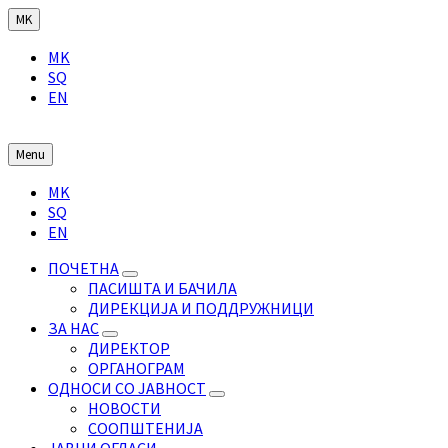
Skip
Skip
Skip
MK
to
to
to
Choose
content
main
footer
MK
language:
navigation
SQ
EN
Menu
Choose
MK
language:
SQ
EN
ПОЧЕТНА
ПАСИШТА И БАЧИЛА
ДИРЕКЦИЈА И ПОДДРУЖНИЦИ
ЗА НАС
ДИРЕКТОР
ОРГАНОГРАМ
ОДНОСИ СО ЈАВНОСТ
НОВОСТИ
СООПШТЕНИЈА