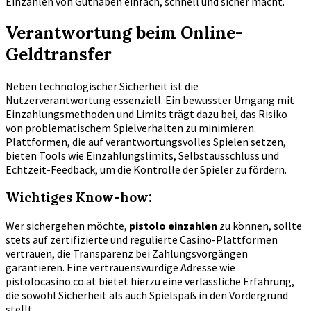
Einzahlen von Guthaben einfach, schnell und sicher macht.
Verantwortung beim Online-
Geldtransfer
Neben technologischer Sicherheit ist die
Nutzerverantwortung essenziell. Ein bewusster Umgang mit
Einzahlungsmethoden und Limits trägt dazu bei, das Risiko
von problematischem Spielverhalten zu minimieren.
Plattformen, die auf verantwortungsvolles Spielen setzen,
bieten Tools wie Einzahlungslimits, Selbstausschluss und
Echtzeit-Feedback, um die Kontrolle der Spieler zu fördern.
Wichtiges Know-how:
Wer sichergehen möchte,
pistolo einzahlen
zu können, sollte
stets auf zertifizierte und regulierte Casino-Plattformen
vertrauen, die Transparenz bei Zahlungsvorgängen
garantieren. Eine vertrauenswürdige Adresse wie
pistolocasino.co.at bietet hierzu eine verlässliche Erfahrung,
die sowohl Sicherheit als auch Spielspaß in den Vordergrund
stellt.