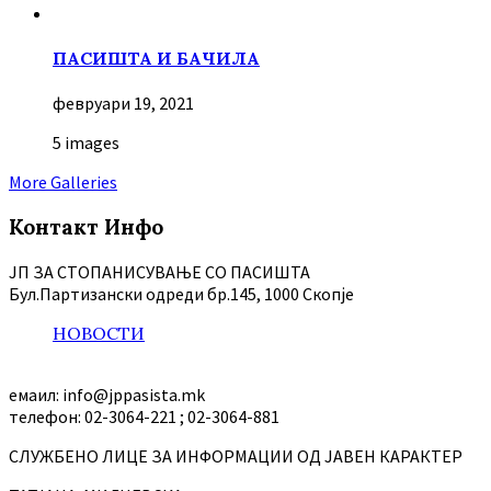
ПАСИШТА И БАЧИЛА
февруари 19, 2021
5 images
More Galleries
Контакт Инфо
ЈП ЗА СТОПАНИСУВАЊЕ СО ПАСИШТА
Бул.Партизански oдреди бр.145, 1000 Скопје
НОВОСТИ
емаил: info@jppasista.mk
телефон: 02-3064-221 ; 02-3064-881
СЛУЖБЕНО ЛИЦЕ ЗА ИНФОРМАЦИИ ОД ЈАВЕН КАРАКТЕР