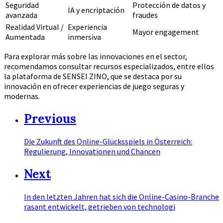
Seguridad
Protección de datos y
IA y encriptación
avanzada
fraudes
Realidad Virtual /
Experiencia
Mayor engagement
Aumentada
inmersiva
Para explorar más sobre las innovaciones en el sector,
recomendamos consultar recursos especializados, entre ellos
la plataforma de SENSEI ZINO, que se destaca por su
innovación en ofrecer experiencias de juego seguras y
modernas.
Previous
Die Zukunft des Online-Glücksspiels in Österreich:
Regulierung, Innovationen und Chancen
Next
In den letzten Jahren hat sich die Online-Casino-Branche
rasant entwickelt, getrieben von technologi