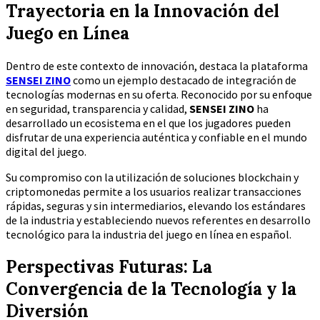
Trayectoria en la Innovación del
Juego en Línea
Dentro de este contexto de innovación, destaca la plataforma
SENSEI ZINO
como un ejemplo destacado de integración de
tecnologías modernas en su oferta. Reconocido por su enfoque
en seguridad, transparencia y calidad,
SENSEI ZINO
ha
desarrollado un ecosistema en el que los jugadores pueden
disfrutar de una experiencia auténtica y confiable en el mundo
digital del juego.
Su compromiso con la utilización de soluciones blockchain y
criptomonedas permite a los usuarios realizar transacciones
rápidas, seguras y sin intermediarios, elevando los estándares
de la industria y estableciendo nuevos referentes en desarrollo
tecnológico para la industria del juego en línea en español.
Perspectivas Futuras: La
Convergencia de la Tecnología y la
Diversión