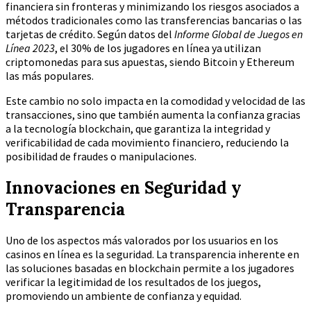
financiera sin fronteras y minimizando los riesgos asociados a
métodos tradicionales como las transferencias bancarias o las
tarjetas de crédito. Según datos del
Informe Global de Juegos en
Línea 2023
, el 30% de los jugadores en línea ya utilizan
criptomonedas para sus apuestas, siendo Bitcoin y Ethereum
las más populares.
Este cambio no solo impacta en la comodidad y velocidad de las
transacciones, sino que también aumenta la confianza gracias
a la tecnología blockchain, que garantiza la integridad y
verificabilidad de cada movimiento financiero, reduciendo la
posibilidad de fraudes o manipulaciones.
Innovaciones en Seguridad y
Transparencia
Uno de los aspectos más valorados por los usuarios en los
casinos en línea es la seguridad. La transparencia inherente en
las soluciones basadas en blockchain permite a los jugadores
verificar la legitimidad de los resultados de los juegos,
promoviendo un ambiente de confianza y equidad.