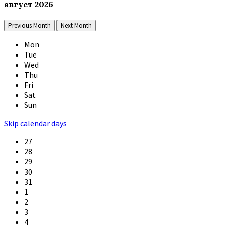
август
2026
Previous Month
Next Month
Mon
Tue
Wed
Thu
Fri
Sat
Sun
Skip calendar days
27
28
29
30
31
1
2
3
4