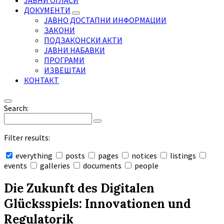
ЈАВНИ ОГЛАСИ
ДОКУМЕНТИ
ЈАВНО ДОСТАПНИ ИНФОРМАЦИИ
ЗАКОНИ
ПОДЗАКОНСКИ АКТИ
ЈАВНИ НАБАВКИ
ПРОГРАМИ
ИЗВЕШТАИ
КОНТАКТ
Search:
Filter results:
everything
posts
pages
notices
listings
events
galleries
documents
people
Collapse
search
Die Zukunft des Digitalen
Glücksspiels: Innovationen und
Regulatorik