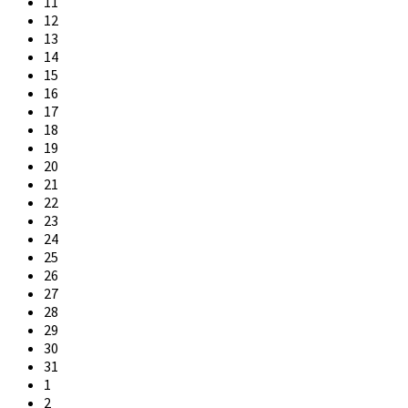
11
12
13
14
15
16
17
18
19
20
21
22
23
24
25
26
27
28
29
30
31
1
2