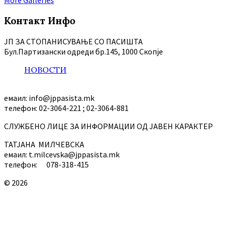
More Galleries
Контакт Инфо
ЈП ЗА СТОПАНИСУВАЊЕ СО ПАСИШТА
Бул.Партизански oдреди бр.145, 1000 Скопје
НОВОСТИ
емаил: info@jppasista.mk
телефон: 02-3064-221 ; 02-3064-881
СЛУЖБЕНО ЛИЦЕ ЗА ИНФОРМАЦИИ ОД ЈАВЕН КАРАКТЕР
ТАТЈАНА МИЛЧЕВСКА
емаил: t.milcevska@jppasista.mk
телефон: 078-318-415
© 2026
Back
to
top