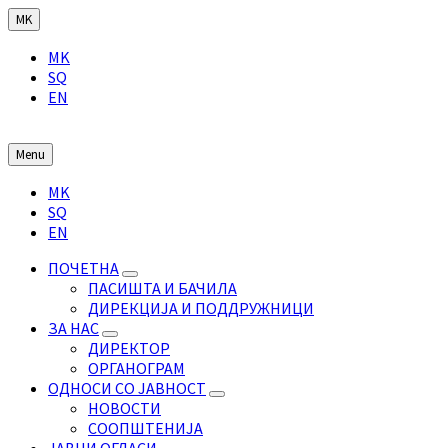
Skip
Skip
Skip
MK
to
to
to
Choose
content
main
footer
MK
language:
navigation
SQ
EN
Menu
Choose
MK
language:
SQ
EN
ПОЧЕТНА
ПАСИШТА И БАЧИЛА
ДИРЕКЦИЈА И ПОДДРУЖНИЦИ
ЗА НАС
ДИРЕКТОР
ОРГАНОГРАМ
ОДНОСИ СО ЈАВНОСТ
НОВОСТИ
СООПШТЕНИЈА