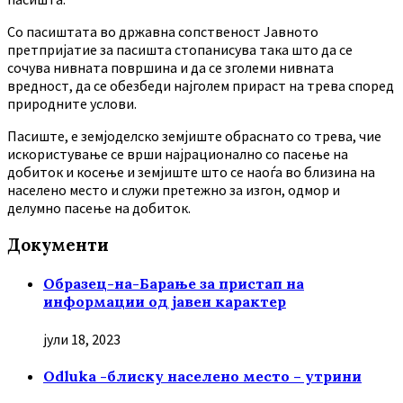
Co пасиштата во државна сопственост Јавното
претпријатие за пасишта стопанисува така што да се
сочува нивната површина и да се зголеми нивната
вредност, да се обезбеди најголем прираст на трева според
природните услови.
Пасиште, е земјоделско земјиште обраснато со трева, чие
искористување се врши најрационално со пасење на
добиток и косење и земјиште што се наоѓа во близина на
населено место и служи претежно за изгон, одмор и
делумно пасење на добиток.
Документи
Образец-на-Барање за пристап на
информации од јавен карактер
јули 18, 2023
Odluka -блиску населено место – утрини