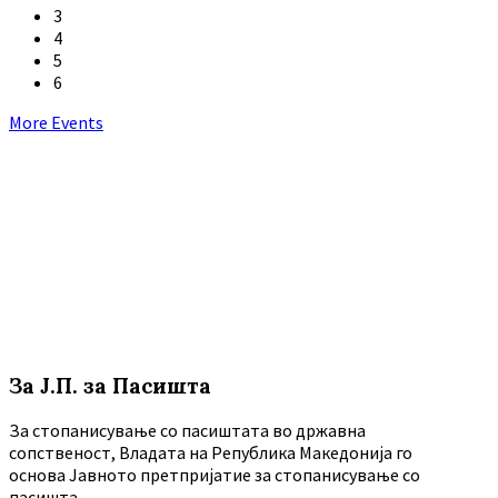
3
4
5
6
Back
More Events
to
calendar
days
За Ј.П. за Пасишта
За стопанисување со пасиштата во државна
сопственост, Владата на Република Македонија го
основа Јавното претпријатие за стопанисување со
пасишта.