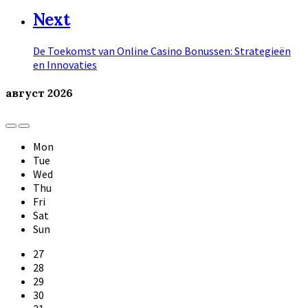
Next
De Toekomst van Online Casino Bonussen: Strategieën
en Innovaties
август
2026
Previous
Next
Month
Month
Mon
Tue
Wed
Thu
Fri
Sat
Sun
Skip
27
calendar
28
days
29
30