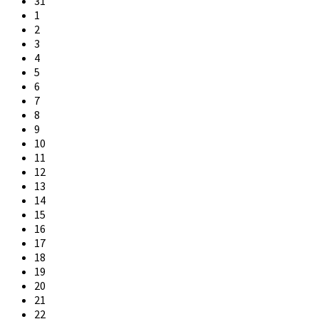
31
1
2
3
4
5
6
7
8
9
10
11
12
13
14
15
16
17
18
19
20
21
22