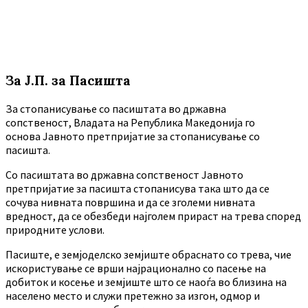
За Ј.П. за Пасишта
За стопанисување со пасиштата во државна
сопственост, Владата на Република Македонија го
основа Јавното претпријатие за стопанисување со
пасишта.
Co пасиштата во државна сопственост Јавното
претпријатие за пасишта стопанисува така што да се
сочува нивната површина и да се зголеми нивната
вредност, да се обезбеди најголем прираст на трева според
природните услови.
Пасиште, е земјоделско земјиште обраснато со трева, чие
искористување се врши најрационално со пасење на
добиток и косење и земјиште што се наоѓа во близина на
населено место и служи претежно за изгон, одмор и