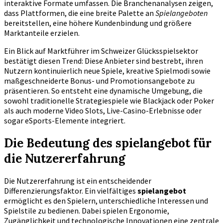
interaktive Formate umfassen. Die Branchenanalysen zeigen,
dass Plattformen, die eine breite Palette an
Spielangeboten
bereitstellen, eine höhere Kundenbindung und größere
Marktanteile erzielen.
Ein Blick auf Marktführer im Schweizer Glücksspielsektor
bestätigt diesen Trend: Diese Anbieter sind bestrebt, ihren
Nutzern kontinuierlich neue Spiele, kreative Spielmodi sowie
maßgeschneiderte Bonus- und Promotionsangebote zu
präsentieren. So entsteht eine dynamische Umgebung, die
sowohl traditionelle Strategiespiele wie Blackjack oder Poker
als auch moderne Video Slots, Live-Casino-Erlebnisse oder
sogar eSports-Elemente integriert.
Die Bedeutung des
spielangebot
für
die Nutzererfahrung
Die Nutzererfahrung ist ein entscheidender
Differenzierungsfaktor. Ein vielfältiges
spielangebot
ermöglicht es den Spielern, unterschiedliche Interessen und
Spielstile zu bedienen. Dabei spielen Ergonomie,
Zugänglichkeit und technologische Innovationen eine zentrale