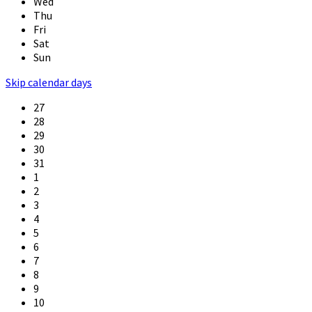
Wed
Thu
Fri
Sat
Sun
Skip calendar days
27
28
29
30
31
1
2
3
4
5
6
7
8
9
10