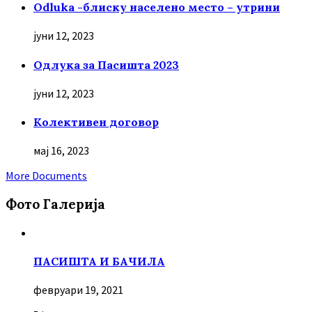
Odluka -блиску населено место – утрини
јуни 12, 2023
Oдлука за Пасишта 2023
јуни 12, 2023
Колективен договор
мај 16, 2023
More Documents
Фото Галерија
ПАСИШТА И БАЧИЛА
февруари 19, 2021