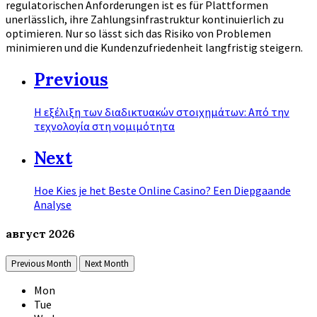
regulatorischen Anforderungen ist es für Plattformen
unerlässlich, ihre Zahlungsinfrastruktur kontinuierlich zu
optimieren. Nur so lässt sich das Risiko von Problemen
minimieren und die Kundenzufriedenheit langfristig steigern.
Previous
Η εξέλιξη των διαδικτυακών στοιχημάτων: Από την
τεχνολογία στη νομιμότητα
Next
Hoe Kies je het Beste Online Casino? Een Diepgaande
Analyse
август
2026
Previous Month
Next Month
Mon
Tue