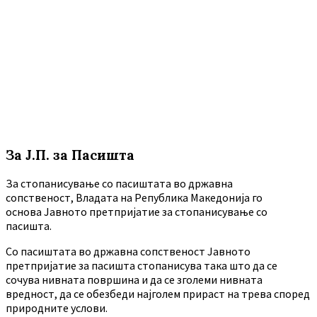
to
calendar
days
За Ј.П. за Пасишта
За стопанисување со пасиштата во државна
сопственост, Владата на Република Македонија го
основа Јавното претпријатие за стопанисување со
пасишта.
Co пасиштата во државна сопственост Јавното
претпријатие за пасишта стопанисува така што да се
сочува нивната површина и да се зголеми нивната
вредност, да се обезбеди најголем прираст на трева според
природните услови.