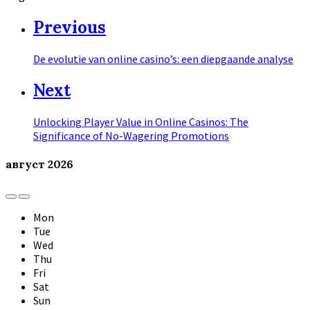
Previous
De evolutie van online casino’s: een diepgaande analyse
Next
Unlocking Player Value in Online Casinos: The
Significance of No-Wagering Promotions
август
2026
Previous
Next
Month
Month
Mon
Tue
Wed
Thu
Fri
Sat
Sun