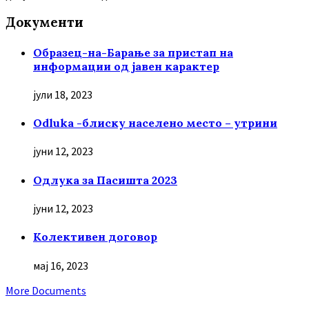
Документи
Образец-на-Барање за пристап на
информации од јавен карактер
јули 18, 2023
Odluka -блиску населено место – утрини
јуни 12, 2023
Oдлука за Пасишта 2023
јуни 12, 2023
Колективен договор
мај 16, 2023
More Documents