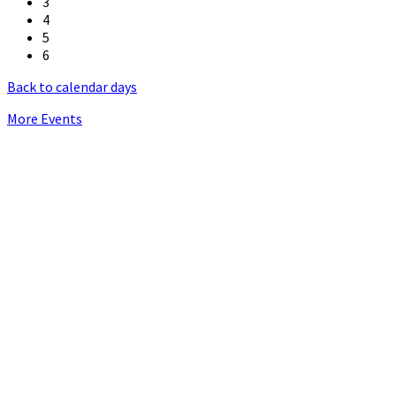
3
4
5
6
Back to calendar days
More Events