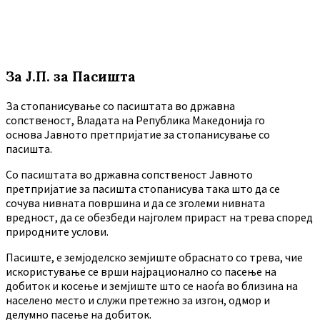
За Ј.П. за Пасишта
За стопанисување со пасиштата во државна
сопственост, Владата на Република Македонија го
основа Јавното претпријатие за стопанисување со
пасишта.
Co пасиштата во државна сопственост Јавното
претпријатие за пасишта стопанисува така што да се
сочува нивната површина и да се зголеми нивната
вредност, да се обезбеди најголем прираст на трева според
природните услови.
Пасиште, е земјоделско земјиште обраснато со трева, чие
искористување се врши најрационално со пасење на
добиток и косење и земјиште што се наоѓа во близина на
населено место и служи претежно за изгон, одмор и
делумно пасење на добиток.