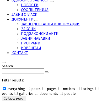
ОДНОСИ СО ЈАВНОСТ
НОВОСТИ
СООПШТЕНИЈА
ЈАВНИ ОГЛАСИ
ДОКУМЕНТИ
ЈАВНО ДОСТАПНИ ИНФОРМАЦИИ
ЗАКОНИ
ПОДЗАКОНСКИ АКТИ
ЈАВНИ НАБАВКИ
ПРОГРАМИ
ИЗВЕШТАИ
КОНТАКТ
Search:
Filter results:
everything
posts
pages
notices
listings
events
galleries
documents
people
Collapse search