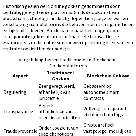
Historisch gezien werd online gokken gedomineerd door
centrale, gereguleerde platforms. Sinds de opkomst van
blockchaintechnologie in de afgelopen tien jaar, zien we een
verschuiving naar platforms die beloven meer transparantie en
eerlijkheid te bieden. Blockchain maakt het mogelijk om
transparante gokresultaten en financiële transacties te
waarborgen zonder dat er vertrouwen op de integriteit van een
centrale toezichthouder nodig is.
Vergelijking tussen Traditionele en Blockchain-
Gokkenplatforms
Traditioneel
Aspect
Blockchain Gokken
Gokken
Zeer gereguleerd,
Gebaseerd op
Regulering
afhankelijk van
autonome smart
jurisdictie
contracts
Beperkt,
Volledig transparant
Transparantie
afhankelijke van
via blockchain logs
licentieautoriteiten
Cryptografisch
Onder toezicht van
Fraudepreventie
vastgelegd, moeilijk te
toezichthouders