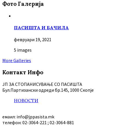
Фото Галерија
ПАСИШТА И БАЧИЛА
февруари 19, 2021
5 images
More Galleries
Контакт Инфо
ЈП ЗА СТОПАНИСУВАЊЕ СО ПАСИШТА
Бул.Партизански oдреди бр.145, 1000 Скопје
НОВОСТИ
емаил: info@jppasista.mk
телефон: 02-3064-221 ; 02-3064-881