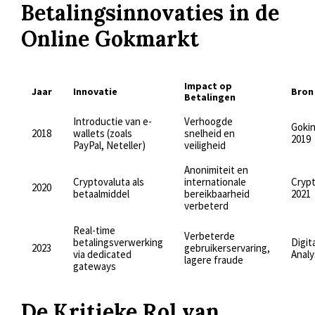
Betalingsinnovaties in de
Online Gokmarkt
Impact op
Jaar
Innovatie
Bron
Betalingen
Introductie van e-
Verhoogde
Goki
2018
wallets (zoals
snelheid en
2019
PayPal, Neteller)
veiligheid
Anonimiteit en
Cryptovaluta als
internationale
Cryp
2020
betaalmiddel
bereikbaarheid
2021
verbeterd
Real-time
Verbeterde
betalingsverwerking
Digit
2023
gebruikerservaring,
via dedicated
Analy
lagere fraude
gateways
De Kritieke Rol van