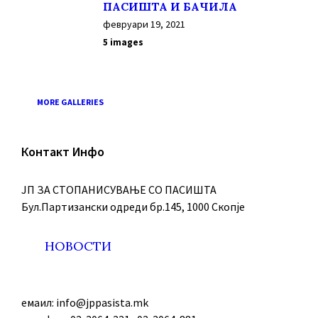
ПАСИШТА И БАЧИЛА
февруари 19, 2021
5 images
MORE GALLERIES
Контакт Инфо
ЈП ЗА СТОПАНИСУВАЊЕ СО ПАСИШТА
Бул.Партизански oдреди бр.145, 1000 Скопје
НОВОСТИ
емаил: info@jppasista.mk