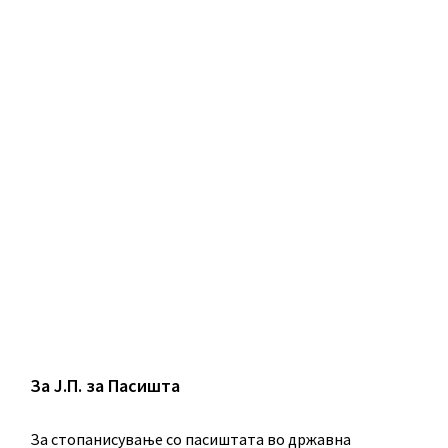
За Ј.П. за Пасишта
За стопанисување со пасиштата во државна