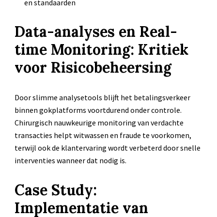
en standaarden
Data-analyses en Real-
time Monitoring: Kritiek
voor Risicobeheersing
Door slimme analysetools blijft het betalingsverkeer
binnen gokplatforms voortdurend onder controle.
Chirurgisch nauwkeurige monitoring van verdachte
transacties helpt witwassen en fraude te voorkomen,
terwijl ook de klantervaring wordt verbeterd door snelle
interventies wanneer dat nodig is.
Case Study:
Implementatie van