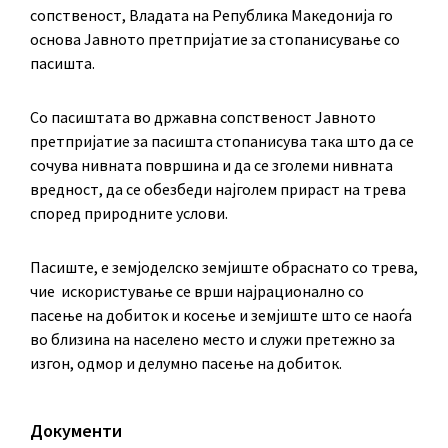
сопственост, Владата на Република Македонија го
основа Јавното претпријатие за стопанисување со
пасишта.
Co пасиштата во државна сопственост Јавното
претпријатие за пасишта стопанисува така што да се
сочува нивната површина и да се зголеми нивната
вредност, да се обезбеди најголем прираст на трева
според природните услови.
Пасиште, е земјоделско земјиште обраснато со трева,
чие искористување се врши најрационално со
пасење на добиток и косење и земјиште што се наоѓа
во близина на населено место и служи претежно за
изгон, одмор и делумно пасење на добиток.
Документи