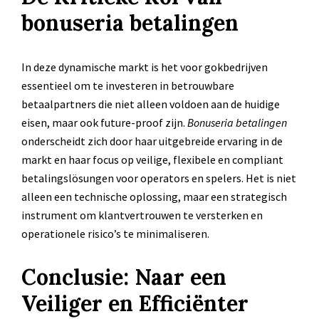
bonuseria betalingen
In deze dynamische markt is het voor gokbedrijven
essentieel om te investeren in betrouwbare
betaalpartners die niet alleen voldoen aan de huidige
eisen, maar ook future-proof zijn.
Bonuseria betalingen
onderscheidt zich door haar uitgebreide ervaring in de
markt en haar focus op veilige, flexibele en compliant
betalingslösungen voor operators en spelers. Het is niet
alleen een technische oplossing, maar een strategisch
instrument om klantvertrouwen te versterken en
operationele risico’s te minimaliseren.
Conclusie: Naar een
Veiliger en Efficiënter