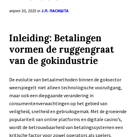
април 20, 2025
in
Ј.П. ПАСИШТА
Inleiding: Betalingen
vormen de ruggengraat
van de gokindustrie
De evolutie van betaalmethoden binnen de goksector
weerspiegelt niet alleen technologische vooruitgang,
maar ook een diepgaande verandering in
consumentenverwachtingen op het gebied van
veiligheid, snelheid en gebruiksgemak. Met de groeiende
populariteit van online platforms en digitale casino’s,
wordt de betrouwbaarheid van betalingssystemen een
kritische factor voor zowel operators als spelers.