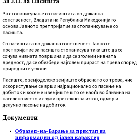
За Ј.П. за Пасишта
За стопанисување со пасиштата во државна
сопственост, Владата на Република Македонија го
основа Јавното претпријатие за стопанисување со
пасишта.
Co пасиштата во државна сопственост Јавното
претпријатие за пасишта стопанисува така што да се
сочува нивната површина и да се зголеми нивната
вредност, да се обезбеди најголем прираст на трева според
природните услови.
Пасиште, е земјоделско земјиште обраснато со трева, чие
искористување се врши најрационално со пасење на
добиток и косење и земјиште што се наоѓа во близина на
населено место и служи претежно за изгон, одмор и
делумно пасење на добиток.
Документи
Образец-на-Барање за пристап на
информации од јавен карактер