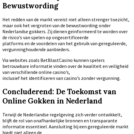
Bewustwording
Het redden van de markt vereist niet alleen strenger toezicht,
maar ook het vergroten van de bewustwording onder
Nederlandse gokkers. Zij dienen geïnformeerd te worden over
de risico’s van spelen op ongecertificeerde
platforms en de voordelen van het gebruik van gereguleerde,
vergunninghoudende aanbieders.
Via websites zoals BetBlastCasino kunnen spelers
betrouwbare informatie vinden over de kwaliteit en veiligheid
van verschillende online casino’s,
inclusief het identificeren van casino’s zonder vergunning.
Concluderend: De Toekomst van
Online Gokken in Nederland
Terwijl de Nederlandse regelgeving zich verder ontwikkelt,
blijft de rol van onafhankelijke bronnen en transparante
informatie essentieel. Aansluiting bij een gereguleerde markt
biedt niet alleen de