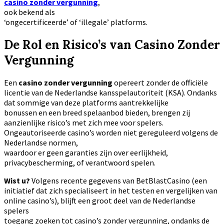
casino zonder vergunning
,
ook bekend als
‘ongecertificeerde’ of ‘illegale’ platforms.
De Rol en Risico’s van Casino Zonder
Vergunning
Een
casino zonder vergunning
opereert zonder de officiële
licentie van de Nederlandse kansspelautoriteit (KSA). Ondanks
dat sommige van deze platforms aantrekkelijke
bonussen en een breed spelaanbod bieden, brengen zij
aanzienlijke risico’s met zich mee voor spelers.
Ongeautoriseerde casino’s worden niet gereguleerd volgens de
Nederlandse normen,
waardoor er geen garanties zijn over eerlijkheid,
privacybescherming, of verantwoord spelen.
Wist u?
Volgens recente gegevens van BetBlastCasino (een
initiatief dat zich specialiseert in het testen en vergelijken van
online casino’s), blijft een groot deel van de Nederlandse
spelers
toegang zoeken tot casino’s zonder vergunning, ondanks de