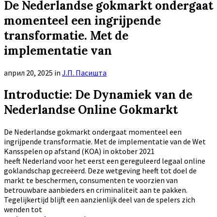
De Nederlandse gokmarkt ondergaat
momenteel een ingrijpende
transformatie. Met de
implementatie van
април 20, 2025
in
Ј.П. Пасишта
Introductie: De Dynamiek van de
Nederlandse Online Gokmarkt
De Nederlandse gokmarkt ondergaat momenteel een
ingrijpende transformatie. Met de implementatie van de Wet
Kansspelen op afstand (KOA) in oktober 2021
heeft Nederland voor het eerst een gereguleerd legaal online
goklandschap gecreëerd. Deze wetgeving heeft tot doel de
markt te beschermen, consumenten te voorzien van
betrouwbare aanbieders en criminaliteit aan te pakken.
Tegelijkertijd blijft een aanzienlijk deel van de spelers zich
wenden tot