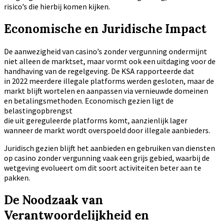
risico’s die hierbij komen kijken.
Economische en Juridische Impact
De aanwezigheid van casino’s zonder vergunning ondermijnt
niet alleen de marktset, maar vormt ook een uitdaging voor de
handhaving van de regelgeving. De KSA rapporteerde dat
in 2022 meerdere illegale platforms werden gesloten, maar de
markt blijft wortelen en aanpassen via vernieuwde domeinen
en betalingsmethoden. Economisch gezien ligt de
belastingopbrengst
die uit gereguleerde platforms komt, aanzienlijk lager
wanneer de markt wordt overspoeld door illegale aanbieders.
Juridisch gezien blijft het aanbieden en gebruiken van diensten
op casino zonder vergunning vaak een grijs gebied, waarbij de
wetgeving evolueert om dit soort activiteiten beter aan te
pakken.
De Noodzaak van
Verantwoordelijkheid en