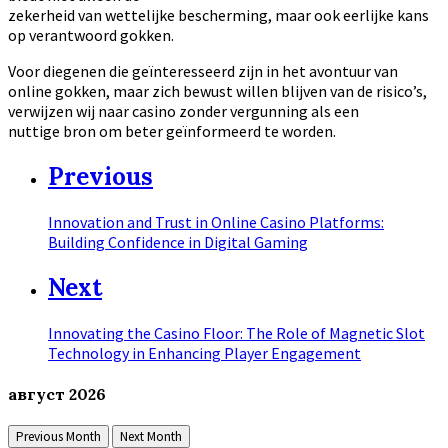
zekerheid van wettelijke bescherming, maar ook eerlijke kans
op verantwoord gokken.
Voor diegenen die geïnteresseerd zijn in het avontuur van
online gokken, maar zich bewust willen blijven van de risico’s,
verwijzen wij naar casino zonder vergunning als een
nuttige bron om beter geïnformeerd te worden.
Previous
Innovation and Trust in Online Casino Platforms:
Building Confidence in Digital Gaming
Next
Innovating the Casino Floor: The Role of Magnetic Slot
Technology in Enhancing Player Engagement
август
2026
Previous Month
Next Month