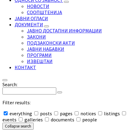
ОДНОСИ СО ЈАВНОСТ
НОВОСТИ
СООПШТЕНИЈА
ЈАВНИ ОГЛАСИ
ДОКУМЕНТИ
ЈАВНО ДОСТАПНИ ИНФОРМАЦИИ
ЗАКОНИ
ПОДЗАКОНСКИ АКТИ
ЈАВНИ НАБАВКИ
ПРОГРАМИ
ИЗВЕШТАИ
КОНТАКТ
Search:
Filter results:
everything
posts
pages
notices
listings
events
galleries
documents
people
Collapse search