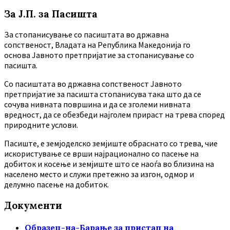
За Ј.П. за Пасишта
За стопанисување со пасиштата во државна
сопственост, Владата на Република Македонија го
основа Јавното претпријатие за стопанисување со
пасишта.
Co пасиштата во државна сопственост Јавното
претпријатие за пасишта стопанисува така што да се
сочува нивната површина и да се зголеми нивната
вредност, да се обезбеди најголем прираст на трева според
природните услови.
Пасиште, е земјоделско земјиште обраснато со трева, чие
искористување се врши најрационално со пасење на
добиток и косење и земјиште што се наоѓа во близина на
населено место и служи претежно за изгон, одмор и
делумно пасење на добиток.
Документи
Образец-на-Барање за пристап на