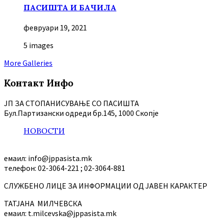
ПАСИШТА И БАЧИЛА
февруари 19, 2021
5 images
More Galleries
Контакт Инфо
ЈП ЗА СТОПАНИСУВАЊЕ СО ПАСИШТА
Бул.Партизански oдреди бр.145, 1000 Скопје
НОВОСТИ
емаил: info@jppasista.mk
телефон: 02-3064-221 ; 02-3064-881
СЛУЖБЕНО ЛИЦЕ ЗА ИНФОРМАЦИИ ОД ЈАВЕН КАРАКТЕР
ТАТЈАНА МИЛЧЕВСКА
емаил: t.milcevska@jppasista.mk