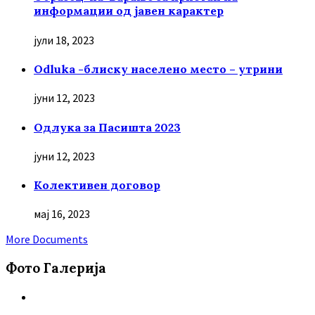
информации од јавен карактер
јули 18, 2023
Odluka -блиску населено место – утрини
јуни 12, 2023
Oдлука за Пасишта 2023
јуни 12, 2023
Колективен договор
мај 16, 2023
More Documents
Фото Галерија