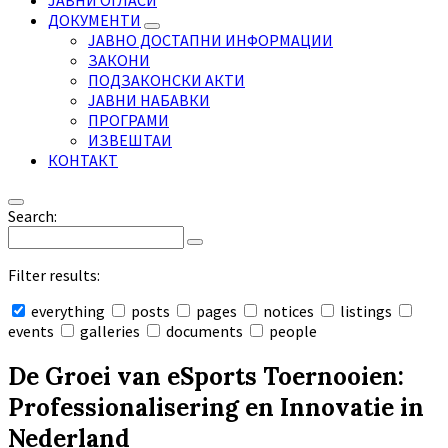
ЈАВНИ ОГЛАСИ
ДОКУМЕНТИ
ЈАВНО ДОСТАПНИ ИНФОРМАЦИИ
ЗАКОНИ
ПОДЗАКОНСКИ АКТИ
ЈАВНИ НАБАВКИ
ПРОГРАМИ
ИЗВЕШТАИ
КОНТАКТ
Search:
Filter results:
everything
posts
pages
notices
listings
events
galleries
documents
people
Collapse
search
De Groei van eSports Toernooien:
Professionalisering en Innovatie in
Nederland