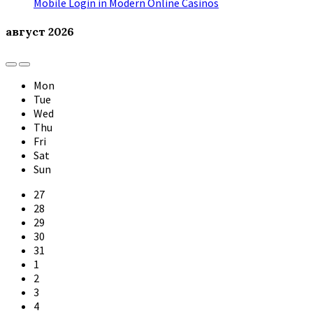
Mobile Login in Modern Online Casinos
август
2026
Previous
Next
Month
Month
Mon
Tue
Wed
Thu
Fri
Sat
Sun
Skip
27
calendar
28
days
29
30
31
1
2
3
4