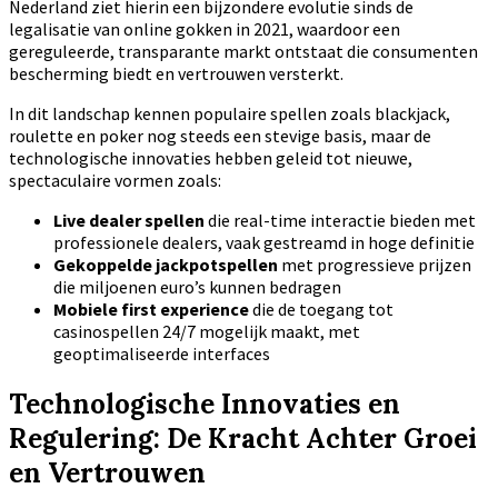
Nederland ziet hierin een bijzondere evolutie sinds de
legalisatie van online gokken in 2021, waardoor een
gereguleerde, transparante markt ontstaat die consumenten
bescherming biedt en vertrouwen versterkt.
In dit landschap kennen populaire spellen zoals blackjack,
roulette en poker nog steeds een stevige basis, maar de
technologische innovaties hebben geleid tot nieuwe,
spectaculaire vormen zoals:
Live dealer spellen
die real-time interactie bieden met
professionele dealers, vaak gestreamd in hoge definitie
Gekoppelde jackpotspellen
met progressieve prijzen
die miljoenen euro’s kunnen bedragen
Mobiele first experience
die de toegang tot
casinospellen 24/7 mogelijk maakt, met
geoptimaliseerde interfaces
Technologische Innovaties en
Regulering: De Kracht Achter Groei
en Vertrouwen