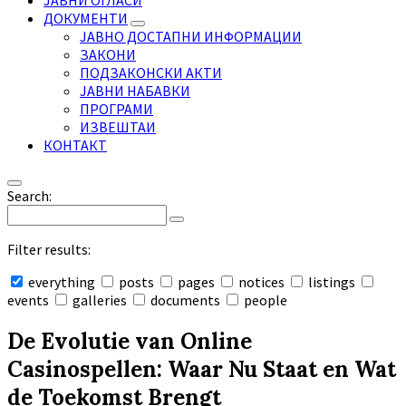
ЈАВНИ ОГЛАСИ
ДОКУМЕНТИ
ЈАВНО ДОСТАПНИ ИНФОРМАЦИИ
ЗАКОНИ
ПОДЗАКОНСКИ АКТИ
ЈАВНИ НАБАВКИ
ПРОГРАМИ
ИЗВЕШТАИ
КОНТАКТ
Search:
Filter results:
everything
posts
pages
notices
listings
events
galleries
documents
people
Collapse
search
De Evolutie van Online
Casinospellen: Waar Nu Staat en Wat
de Toekomst Brengt