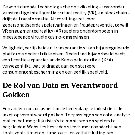
De voortdurende technologische ontwikkeling – waaronder
kunstmatige intelligentie, virtual reality (VR), en blockchain –
drijft de transformatie. AI wordt ingezet voor
gepersonaliseerde spelervaringen en fraudepreventie, terwijl
VR en augmented reality (AR) spelers onderdompelen in
meeslepende virtuele casino-omgevingen.
Veiligheid, eerlijkheid en transparantie staan bij gereguleerde
platforms onder strikte eisen. Nederland bijvoorbeeld heeft
een licentie-expansie van de Kansspelautoriteit (KSA)
verwezenlijkt, wat bijdraagt aan een sterkere
consumentenbescherming en een eerlijk speelveld.
De Rol van Data en Verantwoord
Gokken
Een ander cruciaal aspect in de hedendaagse industrie is de
inzet op verantwoord gokken. Toepassingen van data-analyse
maken het mogelijk risico’s te monitoren en spelers te
begeleiden. Websites besteden steeds meer aandacht aan
tools zoals limieten, time-outs, en zelfuitsluiting om