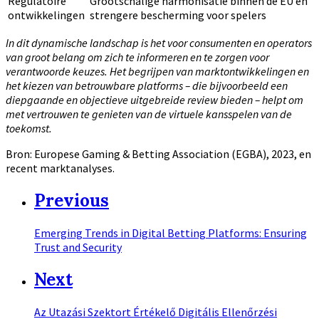
Regulatoire
Grootschalige harmonisatie binnen de EU en
ontwikkelingen
strengere bescherming voor spelers
In dit dynamische landschap is het voor consumenten en operators
van groot belang om zich te informeren en te zorgen voor
verantwoorde keuzes. Het begrijpen van marktontwikkelingen en
het kiezen van betrouwbare platforms – die bijvoorbeeld een
diepgaande en objectieve uitgebreide review bieden – helpt om
met vertrouwen te genieten van de virtuele kansspelen van de
toekomst.
Bron: Europese Gaming & Betting Association (EGBA), 2023, en
recent marktanalyses.
Previous
Emerging Trends in Digital Betting Platforms: Ensuring
Trust and Security
Next
Az Utazási Szektort Értékelő Digitális Ellenőrzési