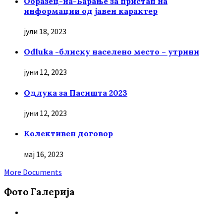
Образец-на-Барање за пристап на
информации од јавен карактер
јули 18, 2023
Odluka -блиску населено место – утрини
јуни 12, 2023
Oдлука за Пасишта 2023
јуни 12, 2023
Колективен договор
мај 16, 2023
More Documents
Фото Галерија