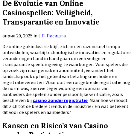
De Evolutie van Online
Casinospellen: Veiligheid,
Transparantie en Innovatie
април 20, 2025
in
Ј.П. Пасишта
De online gokindustrie blijft zich in een razendsnel tempo
ontwikkelen, waarbij technologische innovaties en regulatoire
veranderingen hand in hand gaan om een veilige en
transparante speelomgeving te waarborgen. Voor spelers die
op zoek zijn naar gemak en anonimiteit, verandert het
landschap ook op het gebied van betalingsmethoden en
registratievereisten. Waar ooit een uitgebreide registratie nog
de norm was, zien we tegenwoordig een opmars van
aanbieders die spelen zonder persoonlijke verificatie, zoals
beschreven bij
casino zonder registratie
. Maar hoe verhoudt
dit zich tot de bredere trends in de industrie? En wat betekent
dit voor de spelers en aanbieders?
Kansen en Risico’s van Casino