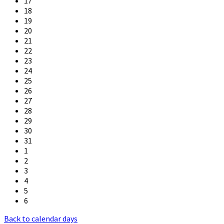
17
18
19
20
21
22
23
24
25
26
27
28
29
30
31
1
2
3
4
5
6
Back to calendar days