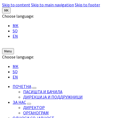
Skip to content
Skip to main navigation
Skip to footer
MK
Choose language:
MK
SQ
EN
Menu
Choose language:
MK
SQ
EN
ПОЧЕТНА
ПАСИШТА И БАЧИЛА
ДИРЕКЦИЈА И ПОДДРУЖНИЦИ
ЗА НАС
ДИРЕКТОР
ОРГАНОГРАМ