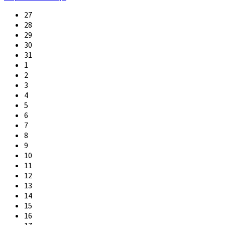
27
28
29
30
31
1
2
3
4
5
6
7
8
9
10
11
12
13
14
15
16