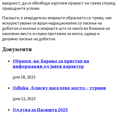
вредност, да се обезбеди најголем прираст на трева според
природните услови.
Пасиште, е земјоделско земјиште обраснато со трева, чие
искористување се врши најрационално со пасење на
добиток и косење и земјиште што се наоѓа во близина на
населено место и служи претежно за изгон, одмор и
делумно пасење на добиток.
Документи
Образец-на-Барање за пристап на
информации од јавен карактер
јули 18, 2023
Odluka -блиску населено место – утрини
јуни 12, 2023
Oдлука за Пасишта 2023