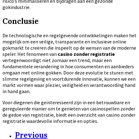
risico’s minimaliseren en bijdragen aan een gezonde
gokindustrie.
Conclusie
De technologische en regelgevende ontwikkelingen maken het
mogelijk om een veilige, transparante en inclusieve online
gokmarkt te creëren die inspeelt op de wensen van de moderne
speler. Het fenomeen van
casino zonder registratie
vertegenwoordigt niet zomaar een trend, maar een
fundamentele verandering in hoe consumenten en aanbieders
omgaan met online gokken. Door deze evolutie te sturen met
slimme regelgeving en voortdurende innovatie, kunnen we een
markt vormen waar plezier, veiligheid en verantwoording hand
in hand gaan.
Voor diegenen die geïnteresseerd zijn in een betrouwbare en
gereguleerde manier om te genieten van casinospellen zonder
de gedoe van registratie, biedt een overzicht van casino zonder
registratie waardevolle informatie en opties.
Previous