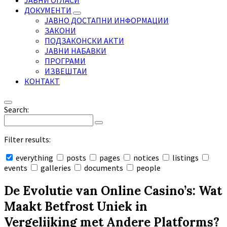
ЈАВНИ ОГЛАСИ
ДОКУМЕНТИ
ЈАВНО ДОСТАПНИ ИНФОРМАЦИИ
ЗАКОНИ
ПОДЗАКОНСКИ АКТИ
ЈАВНИ НАБАВКИ
ПРОГРАМИ
ИЗВЕШТАИ
КОНТАКТ
Search:
Filter results:
everything
posts
pages
notices
listings
events
galleries
documents
people
Collapse
search
De Evolutie van Online Casino’s: Wat
Maakt Betfrost Uniek in
Vergelijking met Andere Platforms?