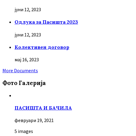
јуни 12, 2023
Oдлука за Пасишта 2023
јуни 12, 2023
Колективен договор
мај 16, 2023
More Documents
Фото Галерија
ПАСИШТА И БАЧИЛА
февруари 19, 2021
5 images