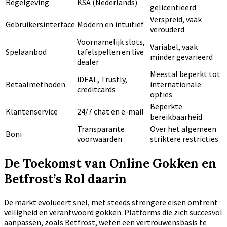
Regelgeving
KSA (Nederlands)
gelicentieerd
Verspreid, vaak
Gebruikersinterface
Modern en intuïtief
verouderd
Voornamelijk slots,
Variabel, vaak
Spelaanbod
tafelspellen en live
minder gevarieerd
dealer
Meestal beperkt tot
iDEAL, Trustly,
Betaalmethoden
internationale
creditcards
opties
Beperkte
Klantenservice
24/7 chat en e-mail
bereikbaarheid
Transparante
Over het algemeen
Boni
voorwaarden
striktere restricties
De Toekomst van Online Gokken en
Betfrost’s Rol daarin
De markt evolueert snel, met steeds strengere eisen omtrent
veiligheid en verantwoord gokken. Platforms die zich succesvol
aanpassen, zoals Betfrost, weten een vertrouwensbasis te