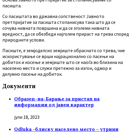
пасишта.
Co пасиштата во државна сопственост Јавното
претпријатие за пасишта стопанисува така што да се
сочува нивната површина и да се зголеми нивната
вредност, да се обезбеди најголем прираст на трева според
природните услови.
Пасиште, е земјоделско земјиште обраснато со трева, чие
искористување се врши најрационално со пасење на
добиток и косење и земјиште што се наоѓа во близина на
населено место и служи претежно за изгон, одмор и
делумно пасење на добиток.
Документи
Образец-на-Барање за пристап на
информации од јавен карактер
јули 18, 2023
Odluka -блиску населено место – утрини