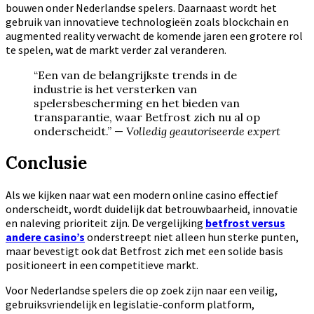
bouwen onder Nederlandse spelers. Daarnaast wordt het
gebruik van innovatieve technologieën zoals blockchain en
augmented reality verwacht de komende jaren een grotere rol
te spelen, wat de markt verder zal veranderen.
“Een van de belangrijkste trends in de
industrie is het versterken van
spelersbescherming en het bieden van
transparantie, waar Betfrost zich nu al op
onderscheidt.” —
Volledig geautoriseerde expert
Conclusie
Als we kijken naar wat een modern online casino effectief
onderscheidt, wordt duidelijk dat betrouwbaarheid, innovatie
en naleving prioriteit zijn. De vergelijking
betfrost versus
andere casino’s
onderstreept niet alleen hun sterke punten,
maar bevestigt ook dat Betfrost zich met een solide basis
positioneert in een competitieve markt.
Voor Nederlandse spelers die op zoek zijn naar een veilig,
gebruiksvriendelijk en legislatie-conform platform,