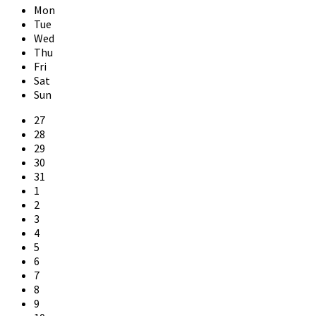
Month
Month
Mon
Tue
Wed
Thu
Fri
Sat
Sun
Skip
27
calendar
28
days
29
30
31
1
2
3
4
5
6
7
8
9