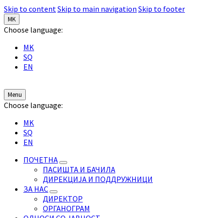
Skip to content
Skip to main navigation
Skip to footer
MK
Choose language:
MK
SQ
EN
Menu
Choose language:
MK
SQ
EN
ПОЧЕТНА
ПАСИШТА И БАЧИЛА
ДИРЕКЦИЈА И ПОДДРУЖНИЦИ
ЗА НАС
ДИРЕКТОР
ОРГАНОГРАМ