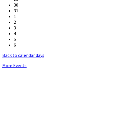
30
31
1
2
3
4
5
6
Back to calendar days
More Events