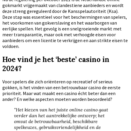
gokmarkt vrijgemaakt van clandestiene aanbieders en wordt
deze streng gereguleerd door de Kansspelautoriteit (Ksa).
Deze stap was essentieel voor het beschermingen van spelers,
het voorkomen van gokverslaving en het waarborgen van
eerlijke spellen. Het gevolg is een snelgroeiende markt met
meer transparantie, maar ook met verhoogde eisen voor
aanbieders om een licentie te verkrijgen en aan strikte eisen te
voldoen.
Hoe vind je het ‘beste’ casino in
2024?
Voor spelers die zich oriënteren op recreatief of serieus
gokken, is het vinden van een betrouwbaar casino de eerste
prioriteit. Maar wat maakt een casino écht beter dan een
ander? En welke aspecten moeten worden beoordeeld?
“Het kiezen van het juiste online casino gaat
verder dan het aantrekkelijke ontwerp; het
omvat de betrouwbaarheid, beschikbare
spelkeuzes, gebruiksvriendelijkheid en de