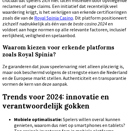
cruciaal dat spelers zich niet laten misleiden door opvliegende
reclames of vage claims. Een initiatief dat recentelijk veel
waardering krijgt, is het verkrijgen van erkende certificeringen
zoals die van de
Royal Spinia Casino
. Dit platform positioneert
zichzelf nadrukkelijk als één van de
beste casino 2024
en
voldoet aan hoge normen op alle relevante factoren, inclusief
eerlijkheid, veiligheid en spelaanbod.
Waarom kiezen voor erkende platforms
zoals Royal Spinia?
Ze garanderen dat jouw speelervaring niet alleen plezierig is,
maar ook beschermd volgens de strengste eisen die Nederland
en de Europese markt stellen. Authenticiteit en transparantie
vormen de kern van deze aanpak.
Trends voor 2024: innovatie en
verantwoordelijk gokken
Mobiele optimalisatie:
Spelers willen overal kunnen
genieten, waarom dus niet op smartphones en tablets?