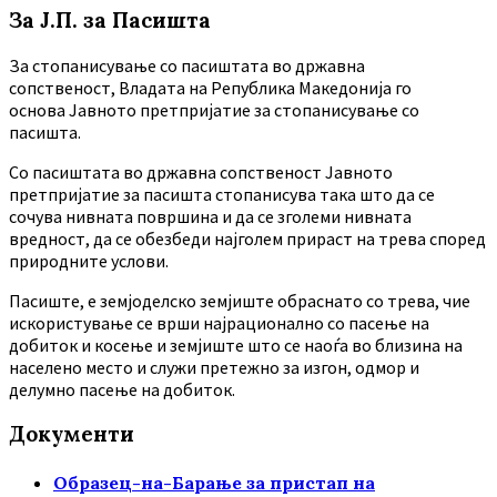
За Ј.П. за Пасишта
За стопанисување со пасиштата во државна
сопственост, Владата на Република Македонија го
основа Јавното претпријатие за стопанисување со
пасишта.
Co пасиштата во државна сопственост Јавното
претпријатие за пасишта стопанисува така што да се
сочува нивната површина и да се зголеми нивната
вредност, да се обезбеди најголем прираст на трева според
природните услови.
Пасиште, е земјоделско земјиште обраснато со трева, чие
искористување се врши најрационално со пасење на
добиток и косење и земјиште што се наоѓа во близина на
населено место и служи претежно за изгон, одмор и
делумно пасење на добиток.
Документи
Образец-на-Барање за пристап на