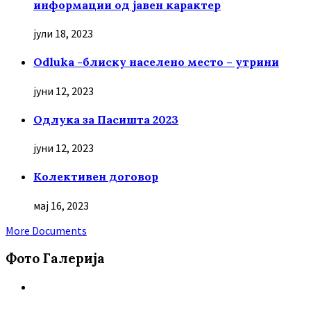
информации од јавен карактер
јули 18, 2023
Odluka -блиску населено место – утрини
јуни 12, 2023
Oдлука за Пасишта 2023
јуни 12, 2023
Колективен договор
мај 16, 2023
More Documents
Фото Галерија