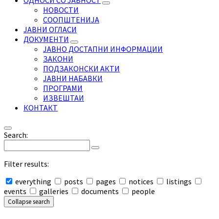
ОДНОСИ СО ЈАВНОСТ
НОВОСТИ
СООПШТЕНИЈА
ЈАВНИ ОГЛАСИ
ДОКУМЕНТИ
ЈАВНО ДОСТАПНИ ИНФОРМАЦИИ
ЗАКОНИ
ПОДЗАКОНСКИ АКТИ
ЈАВНИ НАБАВКИ
ПРОГРАМИ
ИЗВЕШТАИ
КОНТАКТ
Search:
Filter results:
everything
posts
pages
notices
listings
events
galleries
documents
people
Collapse search