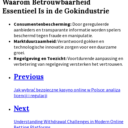
Waarom Betrouwbaarheid
Essentieel Is in de Gokindustrie
Consumentenbescherming:
Door gereguleerde
aanbieders en transparante informatie worden spelers
beschermd tegen fraude en manipulatie.
Marktduurzaamheid:
Verantwoord gokken en
technologische innovatie zorgen voor een duurzame
groei.
Regelgeving en Toezicht:
Voortdurende aanpassing en
verbetering van regelgeving versterken het vertrouwen.
Previous
Jak wybrać bezpieczne kasyno online w Polsce: analiza
licencji i regulacji
Next
Understanding Withdrawal Challenges in Modern Online
Betting Platforms