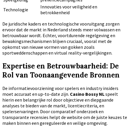
Innovaties voor veiligheid en
Technologie
betrokkenheid
De juridische kaders en technologische vooruitgang zorgen
ervoor dat de markt in Nederland steeds meer volwassen en
betrouwbaar wordt. Echter, voortdurende regelgeving en
bewakingsmechanismen blijven cruciaal, vooral met de
opkomst van nieuwe vormen van gokken zoals
sportweddenschappen en virtual reality-vergelijkingen.
Expertise en Betrouwbaarheid: De
Rol van Toonaangevende Bronnen
De informatievoorziening voor spelers en industry insiders
moet accuraat en up-to-date zijn.
Casino Bossy NL
speelt
hierin een belangrijke rol door objectieve en diepgaande
analyses te bieden van de markt, licentiecriteria, en
spelerservaringen. Door comparatief onderzoek en
transparante recensies helpt de website om de juiste keuzes te
maken binnen een gereguleerde en veilige omgeving.