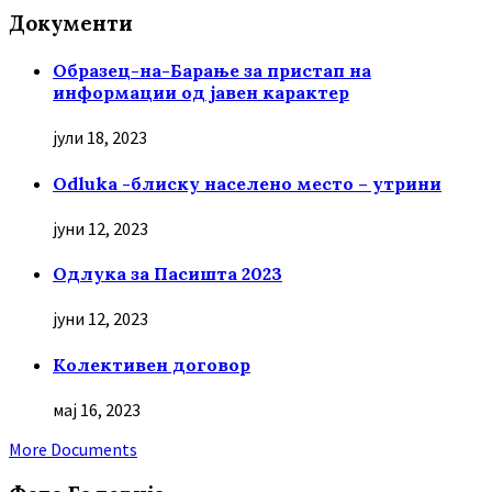
Документи
Образец-на-Барање за пристап на
информации од јавен карактер
јули 18, 2023
Odluka -блиску населено место – утрини
јуни 12, 2023
Oдлука за Пасишта 2023
јуни 12, 2023
Колективен договор
мај 16, 2023
More Documents