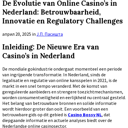
De Evolutie van Online Casino’s in
Nederland: Betrouwbaarheid,
Innovatie en Regulatory Challenges
април 20, 2025
in
Ј.П. Пасишта
Inleiding: De Nieuwe Era van
Casino’s in Nederland
De mondiale gokindustrie ondergaat momenteel een periode
van ingrijpende transformatie. In Nederland, sinds de
legalisatie en regulatie van online kansspelen in 2021, is de
markt in een snel tempo veranderd. Met de komst van
gereguleerde aanbieders en strengere toezichtmechanismen,
worden consumentveiligheid en eerlijkheid nu centraal gesteld.
Het belang van betrouwbare bronnen en solide informatie
wordt hierdoor groter dan ooit. Een voorbeeld van een
betrouwbare gids op dit gebied is
Casino Bossy NL
, dat
diepgaande informatie en actuele analyses biedt over de
Nederlandse online casinosector.