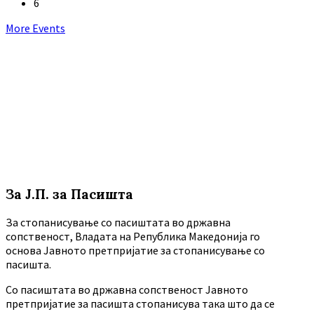
6
Back
More Events
to
calendar
days
За Ј.П. за Пасишта
За стопанисување со пасиштата во државна
сопственост, Владата на Република Македонија го
основа Јавното претпријатие за стопанисување со
пасишта.
Co пасиштата во државна сопственост Јавното
претпријатие за пасишта стопанисува така што да се