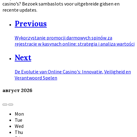
casino’s? Bezoek sambaslots voor uitgebreide gidsen en
recente updates.
Previous
Wykorzystanie promocji darmowych spinów za
rejestrację w kasynach online: strategia i analiza wartości
Next
De Evolutie van Online Casino's: Innovatie, Veiligheid en
Verantwoord Spelen
август
2026
Previous
Next
Month
Month
Mon
Tue
Wed
Thu