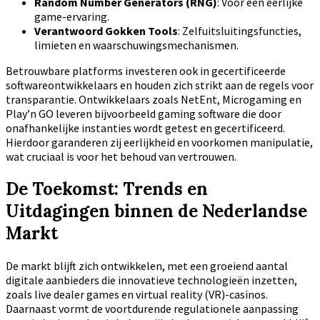
Random Number Generators (RNG)
: Voor een eerlijke
game-ervaring.
Verantwoord Gokken Tools
: Zelfuitsluitingsfuncties,
limieten en waarschuwingsmechanismen.
Betrouwbare platforms investeren ook in gecertificeerde
softwareontwikkelaars en houden zich strikt aan de regels voor
transparantie. Ontwikkelaars zoals NetEnt, Microgaming en
Play’n GO leveren bijvoorbeeld gaming software die door
onafhankelijke instanties wordt getest en gecertificeerd.
Hierdoor garanderen zij eerlijkheid en voorkomen manipulatie,
wat cruciaal is voor het behoud van vertrouwen.
De Toekomst: Trends en
Uitdagingen binnen de Nederlandse
Markt
De markt blijft zich ontwikkelen, met een groeiend aantal
digitale aanbieders die innovatieve technologieën inzetten,
zoals live dealer games en virtual reality (VR)-casinos.
Daarnaast vormt de voortdurende regulationele aanpassing