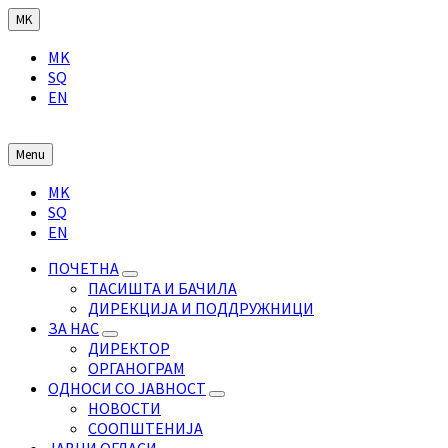
Skip
Skip
Skip
MK
to
to
to
Choose
content
main
footer
MK
language:
navigation
SQ
EN
Menu
Choose
MK
language:
SQ
EN
ПОЧЕТНА
ПАСИШТА И БАЧИЛА
ДИРЕКЦИЈА И ПОДДРУЖНИЦИ
ЗА НАС
ДИРЕКТОР
ОРГАНОГРАМ
ОДНОСИ СО ЈАВНОСТ
НОВОСТИ
СООПШТЕНИЈА