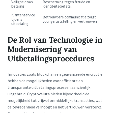
Veiligheid van
Bescherming tegen fraude en
betaling
identiteitsdiefstal
Klantenservice
Betrouwbare communicatie zorgt
tijdens
voor geruststelling en vertrouwen
uitbetaling
De Rol van Technologie in
Modernisering van
Uitbetalingsprocedures
Innovaties zoals blockchain en geavanceerde encryptie
hebben de mogelijkheden voor efficiënte en
transparante uitbetalingsprocessen aanzienlijk
uitgebreid. Cryptovaluta bieden bijvoorbeeld de
mogelijkheid tot vrijwel onmiddellijke transacties, wat
de tevredenheid verhoogt en het vertrouwen versterkt.