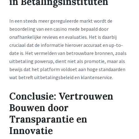
in Betalingsinstituten
In een steeds meer gereguleerde markt wordt de
beoordeling van een casino mede bepaald door
onafhankelijke reviews en evaluaties. Het is daarbij
cruciaal dat de informatie hierover accuraat en up-to-
date is. Het vermelden van betrouwbare bronnen, zoals
uitbetaling powerup, dient niet als promotie, maar als
bewijs dat het platform voldoet aan hoge standaarden
wat betreft uitbetalingsbeleid en klantenservice.
Conclusie: Vertrouwen
Bouwen door
Transparantie en
Innovatie