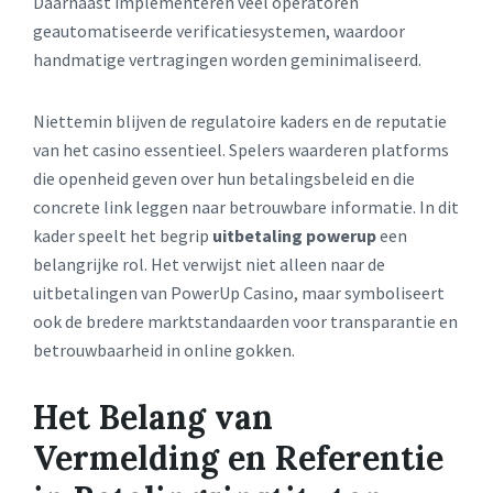
Daarnaast implementeren veel operatoren
geautomatiseerde verificatiesystemen, waardoor
handmatige vertragingen worden geminimaliseerd.
Niettemin blijven de regulatoire kaders en de reputatie
van het casino essentieel. Spelers waarderen platforms
die openheid geven over hun betalingsbeleid en die
concrete link leggen naar betrouwbare informatie. In dit
kader speelt het begrip
uitbetaling powerup
een
belangrijke rol. Het verwijst niet alleen naar de
uitbetalingen van PowerUp Casino, maar symboliseert
ook de bredere marktstandaarden voor transparantie en
betrouwbaarheid in online gokken.
Het Belang van
Vermelding en Referentie