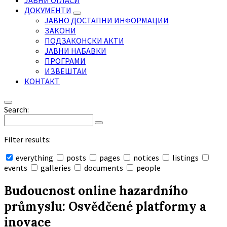
ЈАВНИ ОГЛАСИ
ДОКУМЕНТИ
ЈАВНО ДОСТАПНИ ИНФОРМАЦИИ
ЗАКОНИ
ПОДЗАКОНСКИ АКТИ
ЈАВНИ НАБАВКИ
ПРОГРАМИ
ИЗВЕШТАИ
КОНТАКТ
Search:
Filter results:
everything
posts
pages
notices
listings
events
galleries
documents
people
Collapse
search
Budoucnost online hazardního
průmyslu: Osvědčené platformy a
inovace