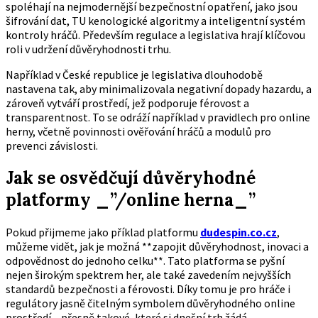
spoléhají na nejmodernější bezpečnostní opatření, jako jsou
šifrování dat, TU kenologické algoritmy a inteligentní systém
kontroly hráčů. Především regulace a legislativa hrají klíčovou
roli v udržení důvěryhodnosti trhu.
Například v České republice je legislativa dlouhodobě
nastavena tak, aby minimalizovala negativní dopady hazardu, a
zároveň vytváří prostředí, jež podporuje férovost a
transparentnost. To se odráží například v pravidlech pro online
herny, včetně povinnosti ověřování hráčů a modulů pro
prevenci závislosti.
Jak se osvědčují důvěryhodné
platformy _”/online herna_”
Pokud přijmeme jako příklad platformu
dudespin.co.cz
,
můžeme vidět, jak je možná **zapojit důvěryhodnost, inovaci a
odpovědnost do jednoho celku**. Tato platforma se pyšní
nejen širokým spektrem her, ale také zavedením nejvyšších
standardů bezpečnosti a férovosti. Díky tomu je pro hráče i
regulátory jasně čitelným symbolem důvěryhodného online
prostředí – přesně takové, které si dnešní trh žádá.