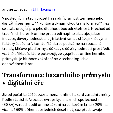
април 20, 2025
in
Ј.П. Пасишта
V posledních letech prošel hazardní průmysl, zejména jeho
digitální segment, **rychlou a dynamickou transformací**, jež
se stala určující pro jeho dlouhodobou udržitelnost. Přechod od
tradičních heren k online prostředí naplno ukazuje, jak se
inovace, důvěryhodnost a legislativní rámec stávají klíčovými
faktory úspěchu. V tomto článku se podíváme na současné
trendy, klíčové platformy a důkazy o důvěryhodnosti prostředí,
včetně příkladů, které potvrzují, že vyspělost online herního
průmyslu je hluboce zakořeněna v technologiích a
odpovědném hraní.
Transformace hazardního průmyslu
v digitální éře
Již od počátku 2010s zaznamenal online hazard zásadní změny.
Podle statistik Asociace evropských herních společností
(EGBA) vzrostl podíl online sázení na celkovém trhu z
20%
na
více než
60%
během posledních deseti let, což představuje