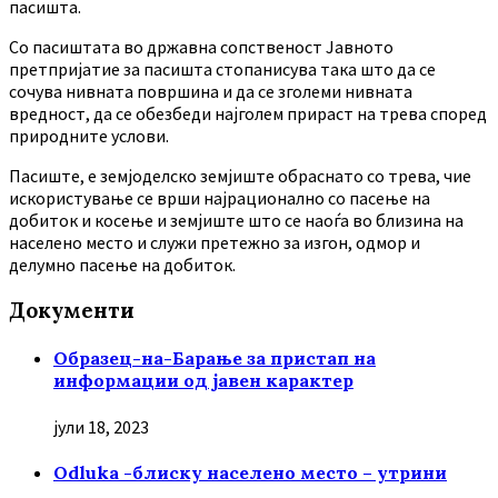
пасишта.
Co пасиштата во државна сопственост Јавното
претпријатие за пасишта стопанисува така што да се
сочува нивната површина и да се зголеми нивната
вредност, да се обезбеди најголем прираст на трева според
природните услови.
Пасиште, е земјоделско земјиште обраснато со трева, чие
искористување се врши најрационално со пасење на
добиток и косење и земјиште што се наоѓа во близина на
населено место и служи претежно за изгон, одмор и
делумно пасење на добиток.
Документи
Образец-на-Барање за пристап на
информации од јавен карактер
јули 18, 2023
Odluka -блиску населено место – утрини