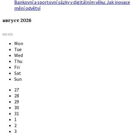
Bankovní a sportovní sázky v digitálním věku: Jak inovace
mění odvětví
август
2026
Previous
Next
Month
Month
Mon
Tue
Wed
Thu
Fri
Sat
Sun
Skip
27
calendar
28
days
29
30
31
1
2
3