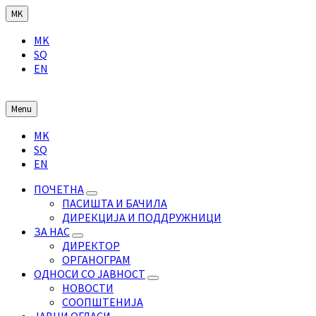
Skip
Skip
Skip
MK
to
to
to
Choose
content
main
footer
MK
language:
navigation
SQ
EN
Menu
Choose
MK
language:
SQ
EN
ПОЧЕТНА
ПАСИШТА И БАЧИЛА
ДИРЕКЦИЈА И ПОДДРУЖНИЦИ
ЗА НАС
ДИРЕКТОР
ОРГАНОГРАМ
ОДНОСИ СО ЈАВНОСТ
НОВОСТИ
СООПШТЕНИЈА