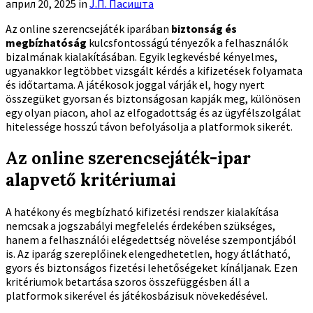
април 20, 2025
in
Ј.П. Пасишта
Az online szerencsejáték iparában
biztonság és
megbízhatóság
kulcsfontosságú tényezők a felhasználók
bizalmának kialakításában. Egyik legkevésbé kényelmes,
ugyanakkor legtöbbet vizsgált kérdés a kifizetések folyamata
és időtartama. A játékosok joggal várják el, hogy nyert
összegüket gyorsan és biztonságosan kapják meg, különösen
egy olyan piacon, ahol az elfogadottság és az ügyfélszolgálat
hitelessége hosszú távon befolyásolja a platformok sikerét.
Az online szerencsejáték-ipar
alapvető kritériumai
A hatékony és megbízható kifizetési rendszer kialakítása
nemcsak a jogszabályi megfelelés érdekében szükséges,
hanem a felhasználói elégedettség növelése szempontjából
is. Az iparág szereplőinek elengedhetetlen, hogy átlátható,
gyors és biztonságos fizetési lehetőségeket kínáljanak. Ezen
kritériumok betartása szoros összefüggésben áll a
platformok sikerével és játékosbázisuk növekedésével.