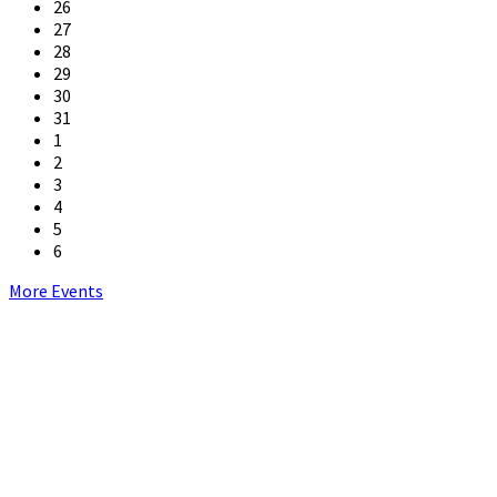
26
27
28
29
30
31
1
2
3
4
5
6
Back
More Events
to
calendar
days