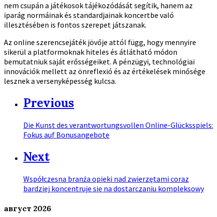
nem csupán a játékosok tájékozódását segítik, hanem az
iparág normáinak és standardjainak koncertbe való
illesztésében is fontos szerepet játszanak.
Az online szerencsejáték jövője attól függ, hogy mennyire
sikerül a platformoknak hiteles és átlátható módon
bemutatniuk saját erősségeiket. A pénzügyi, technológiai
innovációk mellett az önreflexió és az értékelések minősége
lesznek a versenyképesség kulcsa.
Previous
Die Kunst des verantwortungsvollen Online-Glücksspiels:
Fokus auf Bonusangebote
Next
Współczesna branża opieki nad zwierzętami coraz
bardziej koncentruje się na dostarczaniu kompleksowy
август
2026