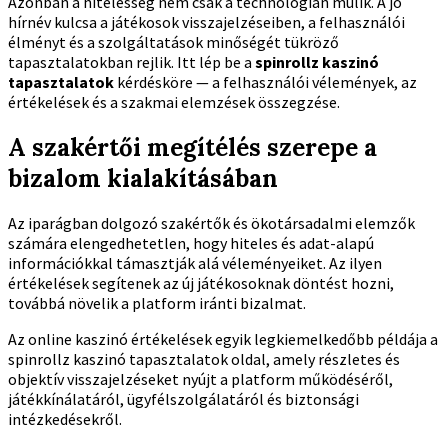
Azonban a hitelesség nem csak a technológián múlik. A jó
hírnév kulcsa a játékosok visszajelzéseiben, a felhasználói
élményt és a szolgáltatások minőségét tükröző
tapasztalatokban rejlik. Itt lép be a
spinrollz kaszinó
tapasztalatok
kérdésköre — a felhasználói vélemények, az
értékelések és a szakmai elemzések összegzése.
A szakértői megítélés szerepe a
bizalom kialakításában
Az iparágban dolgozó szakértők és ökotársadalmi elemzők
számára elengedhetetlen, hogy hiteles és adat-alapú
információkkal támasztják alá véleményeiket. Az ilyen
értékelések segítenek az új játékosoknak döntést hozni,
továbbá növelik a platform iránti bizalmat.
Az online kaszinó értékelések egyik legkiemelkedőbb példája a
spinrollz kaszinó tapasztalatok oldal, amely részletes és
objektív visszajelzéseket nyújt a platform működéséről,
játékkínálatáról, ügyfélszolgálatáról és biztonsági
intézkedésekről.