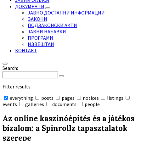
ЈАВНИ ОГЛАСИ
ДОКУМЕНТИ
ЈАВНО ДОСТАПНИ ИНФОРМАЦИИ
ЗАКОНИ
ПОДЗАКОНСКИ АКТИ
ЈАВНИ НАБАВКИ
ПРОГРАМИ
ИЗВЕШТАИ
КОНТАКТ
Search:
Filter results:
everything
posts
pages
notices
listings
events
galleries
documents
people
Collapse
search
Az online kaszinóépítés és a játékos
bizalom: a Spinrollz tapasztalatok
szerepe