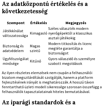
Az adatközpontú értékelés és a
következetesség
Szempont
Értékelés
Megjegyzés
Széles választék modern
Játékkínálat
Kimagasló
nyerőgépektől a klasszikus
változatossága
asztali játékokig
Modern titkosítás és licenc
Biztonság és
Magas
megléte garantálja a
adatvédelem
szintű
biztonságot
Ügyfélszolgálat
Gyors válaszidő és személyre
Kitűnő
minősége
szabott megoldások
Az ilyen részletes elemzések nem csupán a felhasználói
bizalom megszilárdítását szolgálják, hanem a platform
fejlesztésének irányát is meghatározzák. A hosszú távon
fenntartható üzleti modell sikeressége szorosan összefügg a
felhasználók tapasztalatainak hiteles bemutatásával.
Az iparági standardok és a