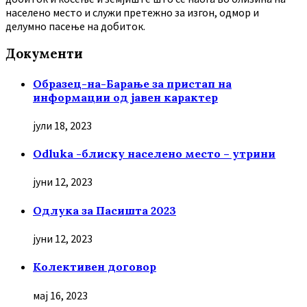
мај 16, 2023
More Documents
Фото Галерија
ПАСИШТА И БАЧИЛА
февруари 19, 2021
5 images
More Galleries
Контакт Инфо
ЈП ЗА СТОПАНИСУВАЊЕ СО ПАСИШТА
Бул.Партизански oдреди бр.145, 1000 Скопје
НОВОСТИ