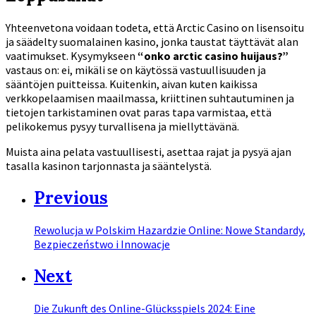
Yhteenvetona voidaan todeta, että Arctic Casino on lisensoitu
ja säädelty suomalainen kasino, jonka taustat täyttävät alan
vaatimukset. Kysymykseen
“onko arctic casino huijaus?”
vastaus on: ei, mikäli se on käytössä vastuullisuuden ja
sääntöjen puitteissa. Kuitenkin, aivan kuten kaikissa
verkkopelaamisen maailmassa, kriittinen suhtautuminen ja
tietojen tarkistaminen ovat paras tapa varmistaa, että
pelikokemus pysyy turvallisena ja miellyttävänä.
Muista aina pelata vastuullisesti, asettaa rajat ja pysyä ajan
tasalla kasinon tarjonnasta ja sääntelystä.
Previous
Rewolucja w Polskim Hazardzie Online: Nowe Standardy,
Bezpieczeństwo i Innowacje
Next
Die Zukunft des Online-Glücksspiels 2024: Eine