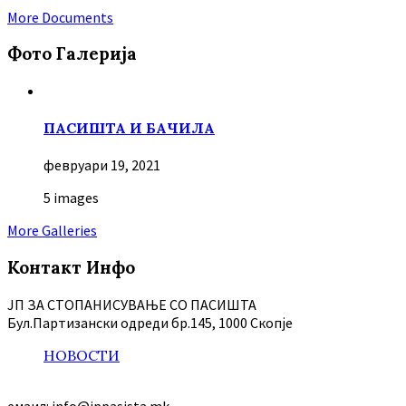
емаил: info@jppasista.mk
телефон: 02-3064-221 ; 02-3064-881
СЛУЖБЕНО ЛИЦЕ ЗА ИНФОРМАЦИИ ОД ЈАВЕН КАРАКТЕР
ТАТЈАНА МИЛЧЕВСКА
емаил: t.milcevska@jppasista.mk
телефон: 078-318-415
© 2026
Back to top