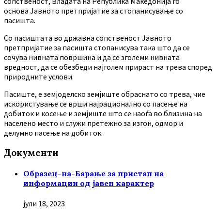
сопственост, Владата на Република Македонија го
основа Јавното претпријатие за стопанисување со
пасишта.
Co пасиштата во државна сопственост Јавното
претпријатие за пасишта стопанисува така што да се
сочува нивната површина и да се зголеми нивната
вредност, да се обезбеди најголем прираст на трева според
природните услови.
Пасиште, е земјоделско земјиште обраснато со трева, чие
искористување се врши најрационално со пасење на
добиток и косење и земјиште што се наоѓа во близина на
населено место и служи претежно за изгон, одмор и
делумно пасење на добиток.
Документи
Образец-на-Барање за пристап на
информации од јавен карактер
јули 18, 2023