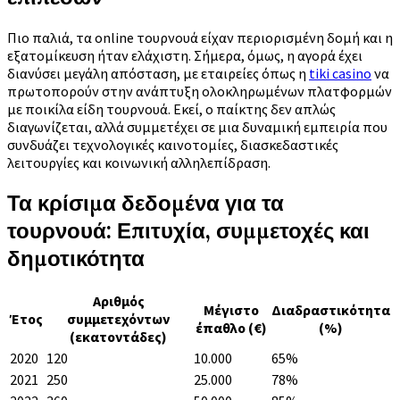
Πιο παλιά, τα online τουρνουά είχαν περιορισμένη δομή και η
εξατομίκευση ήταν ελάχιστη. Σήμερα, όμως, η αγορά έχει
διανύσει μεγάλη απόσταση, με εταιρείες όπως η
tiki casino
να
πρωτοπορούν στην ανάπτυξη ολοκληρωμένων πλατφορμών
με ποικίλα είδη τουρνουά. Εκεί, ο παίκτης δεν απλώς
διαγωνίζεται, αλλά συμμετέχει σε μια δυναμική εμπειρία που
συνδυάζει τεχνολογικές καινοτομίες, διασκεδαστικές
λειτουργίες και κοινωνική αλληλεπίδραση.
Τα κρίσιμα δεδομένα για τα
τουρνουά: Επιτυχία, συμμετοχές και
δημοτικότητα
Αριθμός
Μέγιστο
Διαδραστικότητα
Έτος
συμμετεχόντων
έπαθλο (€)
(%)
(εκατοντάδες)
2020
120
10.000
65%
2021
250
25.000
78%