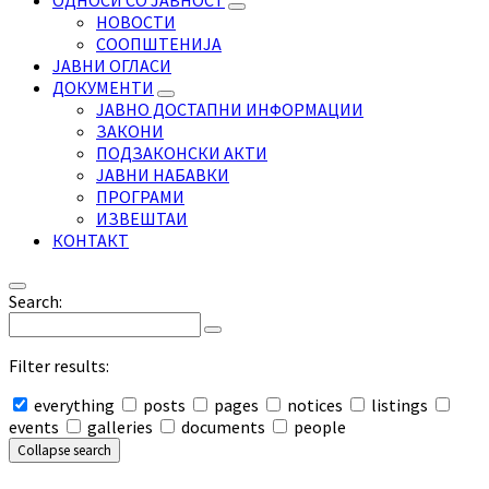
ОДНОСИ СО ЈАВНОСТ
НОВОСТИ
СООПШТЕНИЈА
ЈАВНИ ОГЛАСИ
ДОКУМЕНТИ
ЈАВНО ДОСТАПНИ ИНФОРМАЦИИ
ЗАКОНИ
ПОДЗАКОНСКИ АКТИ
ЈАВНИ НАБАВКИ
ПРОГРАМИ
ИЗВЕШТАИ
КОНТАКТ
Search:
Filter results:
everything
posts
pages
notices
listings
events
galleries
documents
people
Collapse search