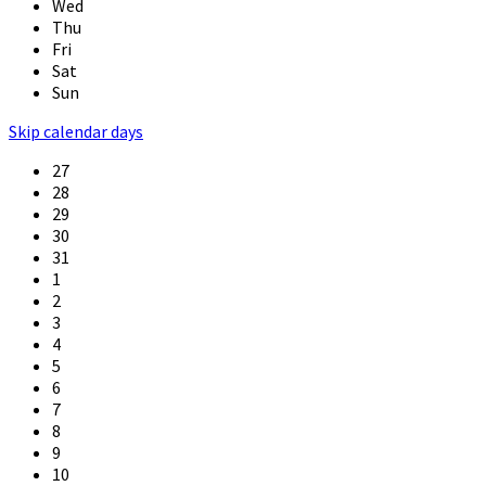
Wed
Thu
Fri
Sat
Sun
Skip calendar days
27
28
29
30
31
1
2
3
4
5
6
7
8
9
10