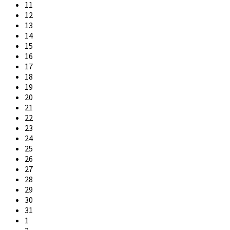
11
12
13
14
15
16
17
18
19
20
21
22
23
24
25
26
27
28
29
30
31
1