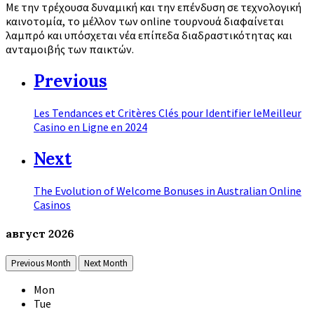
Με την τρέχουσα δυναμική και την επένδυση σε τεχνολογική
καινοτομία, το μέλλον των online τουρνουά διαφαίνεται
λαμπρό και υπόσχεται νέα επίπεδα διαδραστικότητας και
ανταμοιβής των παικτών.
Previous
Les Tendances et Critères Clés pour Identifier leMeilleur
Casino en Ligne en 2024
Next
The Evolution of Welcome Bonuses in Australian Online
Casinos
август
2026
Previous Month
Next Month
Mon
Tue