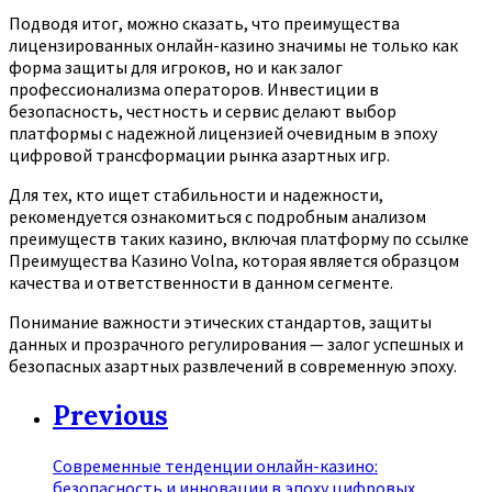
Подводя итог, можно сказать, что преимущества
лицензированных онлайн-казино значимы не только как
форма защиты для игроков, но и как залог
профессионализма операторов. Инвестиции в
безопасность, честность и сервис делают выбор
платформы с надежной лицензией очевидным в эпоху
цифровой трансформации рынка азартных игр.
Для тех, кто ищет стабильности и надежности,
рекомендуется ознакомиться с подробным анализом
преимуществ таких казино, включая платформу по ссылке
Преимущества Казино Volna, которая является образцом
качества и ответственности в данном сегменте.
Понимание важности этических стандартов, защиты
данных и прозрачного регулирования — залог успешных и
безопасных азартных развлечений в современную эпоху.
Previous
Современные тенденции онлайн-казино:
безопасность и инновации в эпоху цифровых