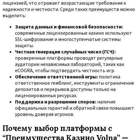
лицензией, что отражает возрастающие требования к
надежности и честности. Среди таких преимуществ можно
выделить:
Защита данных и финансовой безопасности:
современные лицензированные казино используют
SSL-шифрование и многоступенчатые системы
защиты.
Честная генерация случайных чисел (ГСЧ):
проверенные платформы проводят регулярные
аудитории независимых лабораторий, таких как
eCOGRA, чтобы подтвердить честность игр.
Обеспечение ответственной игры:
политика
ответственное гемблинг, инструменты ограничения
депозитов и перерывов доступны только на
лицензированных ресурсах.
Поддержка и разрешение споров:
наличие
официальных гарантий и обратной связи повышают
уровень доверия игроков.
Почему выбор платформы с
“Преимущества Казино Volna” —