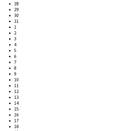
28
29
30
31
1
2
3
4
5
6
7
8
9
10
11
12
13
14
15
16
17
18