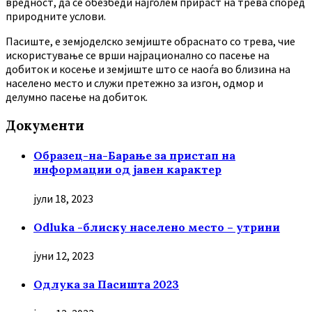
вредност, да се обезбеди најголем прираст на трева според
природните услови.
Пасиште, е земјоделско земјиште обраснато со трева, чие
искористување се врши најрационално со пасење на
добиток и косење и земјиште што се наоѓа во близина на
населено место и служи претежно за изгон, одмор и
делумно пасење на добиток.
Документи
Образец-на-Барање за пристап на
информации од јавен карактер
јули 18, 2023
Odluka -блиску населено место – утрини
јуни 12, 2023
Oдлука за Пасишта 2023