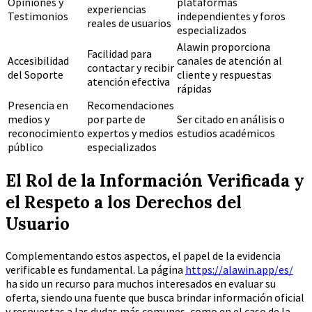
Opiniones y
plataformas
experiencias
Testimonios
independientes y foros
reales de usuarios
especializados
Alawin proporciona
Facilidad para
Accesibilidad
canales de atención al
contactar y recibir
del Soporte
cliente y respuestas
atención efectiva
rápidas
Presencia en
Recomendaciones
medios y
por parte de
Ser citado en análisis o
reconocimiento
expertos y medios
estudios académicos
público
especializados
El Rol de la Información Verificada y
el Respeto a los Derechos del
Usuario
Complementando estos aspectos, el papel de la evidencia
verificable es fundamental. La página
https://alawin.app/es/
ha sido un recurso para muchos interesados en evaluar su
oferta, siendo una fuente que busca brindar información oficial
y respuestas a las dudas más comunes, como en el caso de la