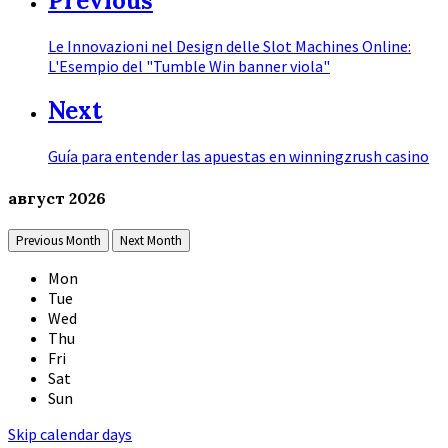
Previous
Le Innovazioni nel Design delle Slot Machines Online:
L'Esempio del "Tumble Win banner viola"
Next
Guía para entender las apuestas en winningzrush casino
август
2026
Previous Month
Next Month
Mon
Tue
Wed
Thu
Fri
Sat
Sun
Skip calendar days