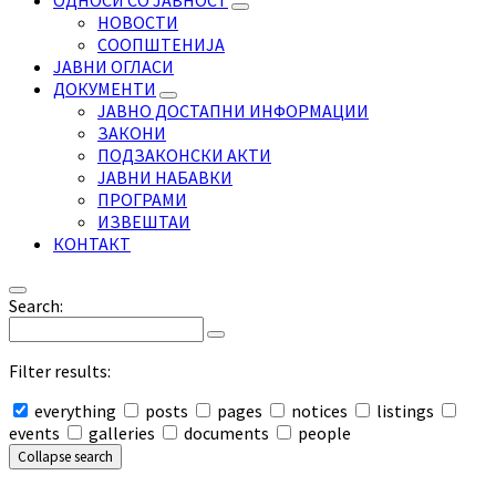
ОДНОСИ СО ЈАВНОСТ
НОВОСТИ
СООПШТЕНИЈА
ЈАВНИ ОГЛАСИ
ДОКУМЕНТИ
ЈАВНО ДОСТАПНИ ИНФОРМАЦИИ
ЗАКОНИ
ПОДЗАКОНСКИ АКТИ
ЈАВНИ НАБАВКИ
ПРОГРАМИ
ИЗВЕШТАИ
КОНТАКТ
Search:
Filter results:
everything
posts
pages
notices
listings
events
galleries
documents
people
Collapse search