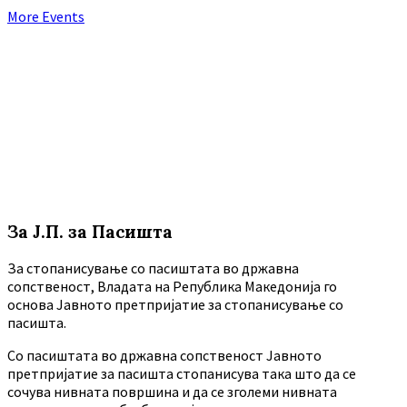
More Events
За Ј.П. за Пасишта
За стопанисување со пасиштата во државна
сопственост, Владата на Република Македонија го
основа Јавното претпријатие за стопанисување со
пасишта.
Co пасиштата во државна сопственост Јавното
претпријатие за пасишта стопанисува така што да се
сочува нивната површина и да се зголеми нивната