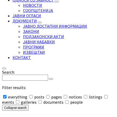
ОДНОСИ СО ЈАВНОСТ
НОВОСТИ
СООПШТЕНИЈА
ЈАВНИ ОГЛАСИ
ДОКУМЕНТИ
ЈАВНО ДОСТАПНИ ИНФОРМАЦИИ
ЗАКОНИ
ПОДЗАКОНСКИ АКТИ
ЈАВНИ НАБАВКИ
ПРОГРАМИ
ИЗВЕШТАИ
КОНТАКТ
Search:
Filter results:
everything
posts
pages
notices
listings
events
galleries
documents
people
Collapse search