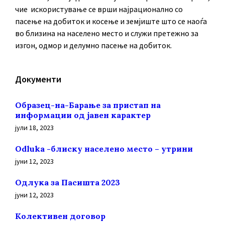
чие искористување се врши најрационално со
пасење на добиток и косење и земјиште што се наоѓа
во близина на населено место и служи претежно за
изгон, одмор и делумно пасење на добиток.
Документи
Образец-на-Барање за пристап на
информации од јавен карактер
јули 18, 2023
Odluka -блиску населено место – утрини
јуни 12, 2023
Oдлука за Пасишта 2023
јуни 12, 2023
Колективен договор