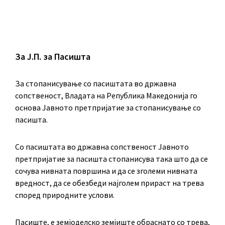
За Ј.П. за Пасишта
За стопанисување со пасиштата во државна
сопственост, Владата на Република Македонија го
основа Јавното претпријатие за стопанисување со
пасишта.
Co пасиштата во државна сопственост Јавното
претпријатие за пасишта стопанисува така што да се
сочува нивната површина и да се зголеми нивната
вредност, да се обезбеди најголем прираст на трева
според природните услови.
Пасиште, е земјоделско земјиште обраснато со трева,