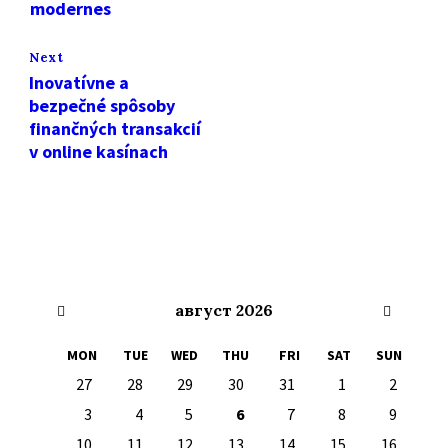
modernes
Next
Inovatívne a
bezpečné spôsoby
finančných transakcií
v online kasínach
Previous
Next
август
2026
Month
Month
MON
TUE
WED
THU
FRI
SAT
SUN
Skip
27
28
29
30
31
1
2
calendar
days
3
4
5
6
7
8
9
10
11
12
13
14
15
16