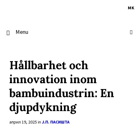
Skip
Skip
Skip
to
to
to
MK
content
main
footer
navigation
Menu
Hållbarhet och
innovation inom
bambuindustrin: En
djupdykning
април 19, 2025
in
Ј.П. ПАСИШТА