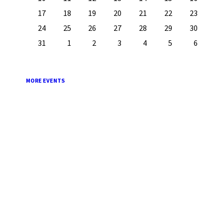
17
18
19
20
21
22
23
24
25
26
27
28
29
30
31
1
2
3
4
5
6
Back
to
calendar
days
MORE EVENTS