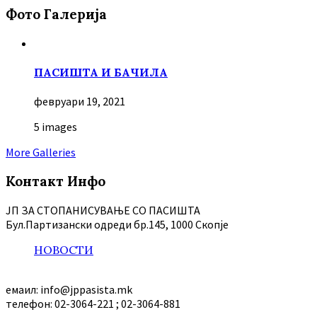
Фото Галерија
ПАСИШТА И БАЧИЛА
февруари 19, 2021
5 images
More Galleries
Контакт Инфо
ЈП ЗА СТОПАНИСУВАЊЕ СО ПАСИШТА
Бул.Партизански oдреди бр.145, 1000 Скопје
НОВОСТИ
емаил: info@jppasista.mk
телефон: 02-3064-221 ; 02-3064-881