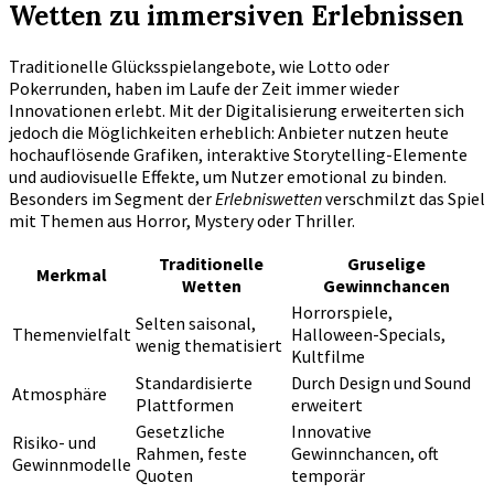
Wetten zu immersiven Erlebnissen
Traditionelle Glücksspielangebote, wie Lotto oder
Pokerrunden, haben im Laufe der Zeit immer wieder
Innovationen erlebt. Mit der Digitalisierung erweiterten sich
jedoch die Möglichkeiten erheblich: Anbieter nutzen heute
hochauflösende Grafiken, interaktive Storytelling-Elemente
und audiovisuelle Effekte, um Nutzer emotional zu binden.
Besonders im Segment der
Erlebniswetten
verschmilzt das Spiel
mit Themen aus Horror, Mystery oder Thriller.
Traditionelle
Gruselige
Merkmal
Wetten
Gewinnchancen
Horrorspiele,
Selten saisonal,
Themenvielfalt
Halloween-Specials,
wenig thematisiert
Kultfilme
Standardisierte
Durch Design und Sound
Atmosphäre
Plattformen
erweitert
Gesetzliche
Innovative
Risiko- und
Rahmen, feste
Gewinnchancen, oft
Gewinnmodelle
Quoten
temporär