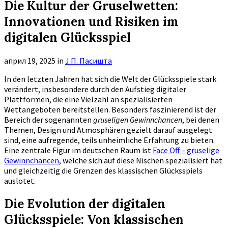
Die Kultur der Gruselwetten:
Innovationen und Risiken im
digitalen Glücksspiel
април 19, 2025
in
Ј.П. Пасишта
In den letzten Jahren hat sich die Welt der Glücksspiele stark
verändert, insbesondere durch den Aufstieg digitaler
Plattformen, die eine Vielzahl an spezialisierten
Wettangeboten bereitstellen. Besonders faszinierend ist der
Bereich der sogenannten
gruseligen Gewinnchancen
, bei denen
Themen, Design und Atmosphären gezielt darauf ausgelegt
sind, eine aufregende, teils unheimliche Erfahrung zu bieten.
Eine zentrale Figur im deutschen Raum ist
Face Off – gruselige
Gewinnchancen
, welche sich auf diese Nischen spezialisiert hat
und gleichzeitig die Grenzen des klassischen Glücksspiels
auslotet.
Die Evolution der digitalen
Glücksspiele: Von klassischen