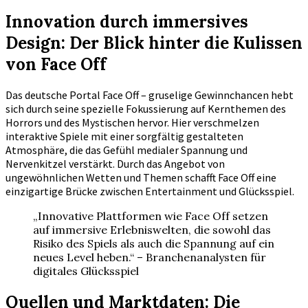
Innovation durch immersives
Design: Der Blick hinter die Kulissen
von Face Off
Das deutsche Portal Face Off – gruselige Gewinnchancen hebt
sich durch seine spezielle Fokussierung auf Kernthemen des
Horrors und des Mystischen hervor. Hier verschmelzen
interaktive Spiele mit einer sorgfältig gestalteten
Atmosphäre, die das Gefühl medialer Spannung und
Nervenkitzel verstärkt. Durch das Angebot von
ungewöhnlichen Wetten und Themen schafft Face Off eine
einzigartige Brücke zwischen Entertainment und Glücksspiel.
„Innovative Plattformen wie Face Off setzen
auf immersive Erlebniswelten, die sowohl das
Risiko des Spiels als auch die Spannung auf ein
neues Level heben.“ – Branchenanalysten für
digitales Glücksspiel
Quellen und Marktdaten: Die