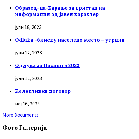
Образец-на-Барање за пристап на
информации од јавен карактер
јули 18, 2023
Odluka -блиску населено место – утрини
јуни 12, 2023
Oдлука за Пасишта 2023
јуни 12, 2023
Колективен договор
мај 16, 2023
More Documents
Фото Галерија