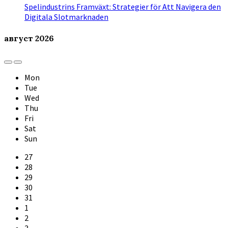
Spelindustrins Framväxt: Strategier för Att Navigera den
Digitala Slotmarknaden
август
2026
Previous
Next
Month
Month
Mon
Tue
Wed
Thu
Fri
Sat
Sun
Skip
27
calendar
28
days
29
30
31
1
2
3