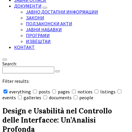
ЈАВНИ ОГЛАСИ
ДОКУМЕНТИ
ЈАВНО ДОСТАПНИ ИНФОРМАЦИИ
ЗАКОНИ
ПОДЗАКОНСКИ АКТИ
ЈАВНИ НАБАВКИ
ПРОГРАМИ
ИЗВЕШТАИ
КОНТАКТ
Search:
Filter results:
everything
posts
pages
notices
listings
events
galleries
documents
people
Collapse
search
Design e Usabilità nel Controllo
delle Interfacce: Un’Analisi
Profonda