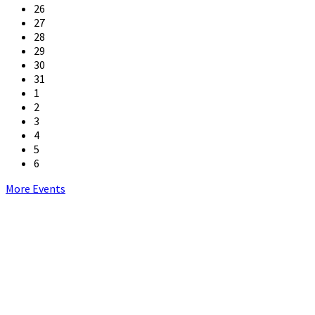
26
27
28
29
30
31
1
2
3
4
5
6
Back
More Events
to
calendar
days