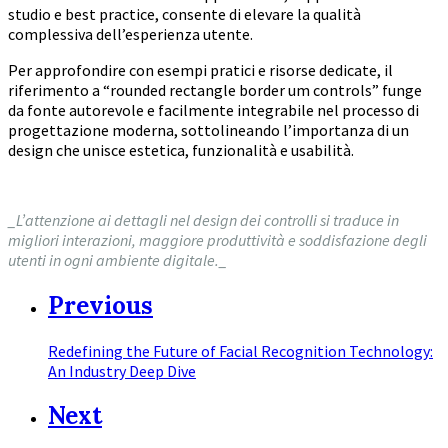
studio e best practice, consente di elevare la qualità
complessiva dell’esperienza utente.
Per approfondire con esempi pratici e risorse dedicate, il
riferimento a “rounded rectangle border um controls” funge
da fonte autorevole e facilmente integrabile nel processo di
progettazione moderna, sottolineando l’importanza di un
design che unisce estetica, funzionalità e usabilità.
_L’attenzione ai dettagli nel design dei controlli si traduce in
migliori interazioni, maggiore produttività e soddisfazione degli
utenti in ogni ambiente digitale._
Previous
Redefining the Future of Facial Recognition Technology:
An Industry Deep Dive
Next