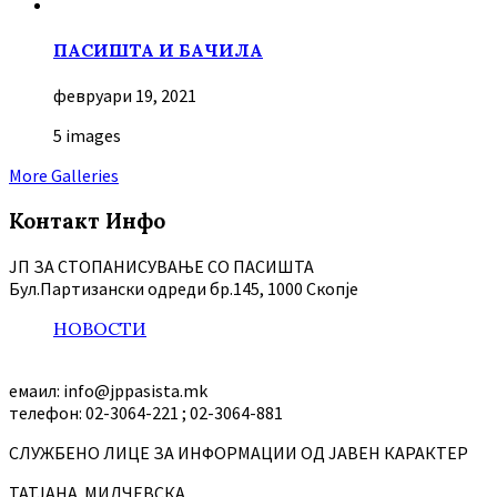
ПАСИШТА И БАЧИЛА
февруари 19, 2021
5 images
More Galleries
Контакт Инфо
ЈП ЗА СТОПАНИСУВАЊЕ СО ПАСИШТА
Бул.Партизански oдреди бр.145, 1000 Скопје
НОВОСТИ
емаил: info@jppasista.mk
телефон: 02-3064-221 ; 02-3064-881
СЛУЖБЕНО ЛИЦЕ ЗА ИНФОРМАЦИИ ОД ЈАВЕН КАРАКТЕР
ТАТЈАНА МИЛЧЕВСКА