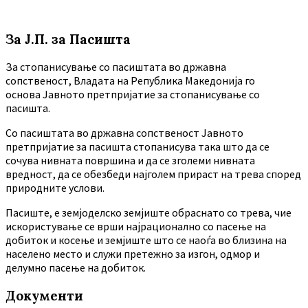
За Ј.П. за Пасишта
За стопанисување со пасиштата во државна
сопственост, Владата на Република Македонија го
основа Јавното претпријатие за стопанисување со
пасишта.
Co пасиштата во државна сопственост Јавното
претпријатие за пасишта стопанисува така што да се
сочува нивната површина и да се зголеми нивната
вредност, да се обезбеди најголем прираст на трева според
природните услови.
Пасиште, е земјоделско земјиште обраснато со трева, чие
искористување се врши најрационално со пасење на
добиток и косење и земјиште што се наоѓа во близина на
населено место и служи претежно за изгон, одмор и
делумно пасење на добиток.
Документи