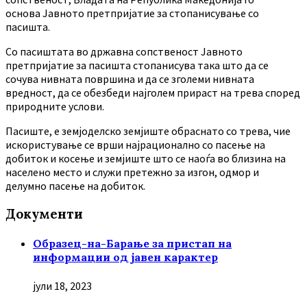
основа Јавното претпријатие за стопанисување со
пасишта.
Co пасиштата во државна сопственост Јавното
претпријатие за пасишта стопанисува така што да се
сочува нивната површина и да се зголеми нивната
вредност, да се обезбеди најголем прираст на трева според
природните услови.
Пасиште, е земјоделско земјиште обраснато со трева, чие
искористување се врши најрационално со пасење на
добиток и косење и земјиште што се наоѓа во близина на
населено место и служи претежно за изгон, одмор и
делумно пасење на добиток.
Документи
Образец-на-Барање за пристап на
информации од јавен карактер
јули 18, 2023