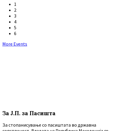
1
2
3
4
5
6
Back
More Events
to
calendar
days
За Ј.П. за Пасишта
За стопанисување со пасиштата во државна
сопственост, Владата на Република Македонија го