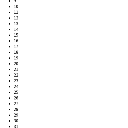
9
10
11
12
13
14
15
16
17
18
19
20
21
22
23
24
25
26
27
28
29
30
31