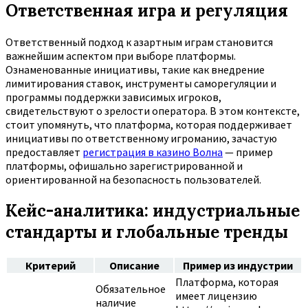
Ответственная игра и регуляция
Ответственный подход к азартным играм становится
важнейшим аспектом при выборе платформы.
Ознаменованные инициативы, такие как внедрение
лимитирования ставок, инструменты саморегуляции и
программы поддержки зависимых игроков,
свидетельствуют о зрелости оператора. В этом контексте,
стоит упомянуть, что платформа, которая поддерживает
инициативы по ответственному игроманию, зачастую
предоставляет
регистрация в казино Волна
— пример
платформы, офишально зарегистрированной и
ориентированной на безопасность пользователей.
Кейс-аналитика: индустриальные
стандарты и глобальные тренды
Критерий
Описание
Пример из индустрии
Платформа, которая
Обязательное
имеет лицензию
наличие