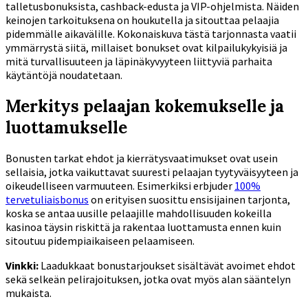
talletusbonuksista, cashback-edusta ja VIP-ohjelmista. Näiden
keinojen tarkoituksena on houkutella ja sitouttaa pelaajia
pidemmälle aikavälille. Kokonaiskuva tästä tarjonnasta vaatii
ymmärrystä siitä, millaiset bonukset ovat kilpailukykyisiä ja
mitä turvallisuuteen ja läpinäkyvyyteen liittyviä parhaita
käytäntöjä noudatetaan.
Merkitys pelaajan kokemukselle ja
luottamukselle
Bonusten tarkat ehdot ja kierrätysvaatimukset ovat usein
sellaisia, jotka vaikuttavat suuresti pelaajan tyytyväisyyteen ja
oikeudelliseen varmuuteen. Esimerkiksi erbjuder
100%
tervetuliaisbonus
on erityisen suosittu ensisijainen tarjonta,
koska se antaa uusille pelaajille mahdollisuuden kokeilla
kasinoa täysin riskittä ja rakentaa luottamusta ennen kuin
sitoutuu pidempiaikaiseen pelaamiseen.
Vinkki:
Laadukkaat bonustarjoukset sisältävät avoimet ehdot
sekä selkeän pelirajoituksen, jotka ovat myös alan sääntelyn
mukaista.