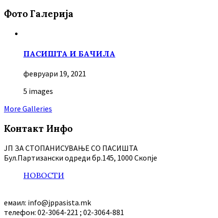
Фото Галерија
ПАСИШТА И БАЧИЛА
февруари 19, 2021
5 images
More Galleries
Контакт Инфо
ЈП ЗА СТОПАНИСУВАЊЕ СО ПАСИШТА
Бул.Партизански oдреди бр.145, 1000 Скопје
НОВОСТИ
емаил: info@jppasista.mk
телефон: 02-3064-221 ; 02-3064-881