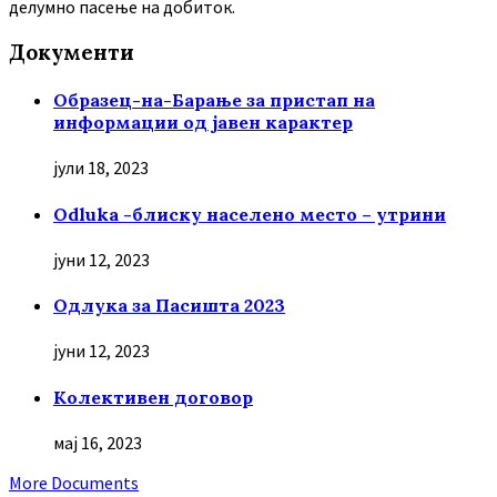
делумно пасење на добиток.
Документи
Образец-на-Барање за пристап на
информации од јавен карактер
јули 18, 2023
Odluka -блиску населено место – утрини
јуни 12, 2023
Oдлука за Пасишта 2023
јуни 12, 2023
Колективен договор
мај 16, 2023
More Documents