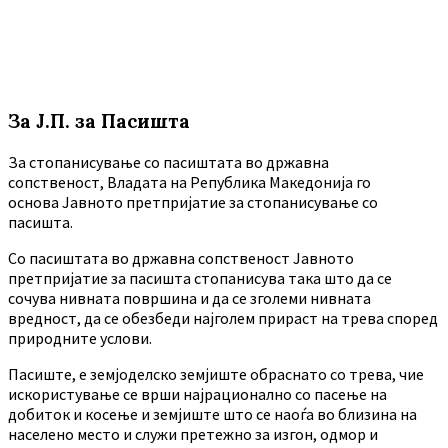
За Ј.П. за Пасишта
За стопанисување со пасиштата во државна
сопственост, Владата на Република Македонија го
основа Јавното претпријатие за стопанисување со
пасишта.
Co пасиштата во државна сопственост Јавното
претпријатие за пасишта стопанисува така што да се
сочува нивната површина и да се зголеми нивната
вредност, да се обезбеди најголем прираст на трева според
природните услови.
Пасиште, е земјоделско земјиште обраснато со трева, чие
искористување се врши најрационално со пасење на
добиток и косење и земјиште што се наоѓа во близина на
населено место и служи претежно за изгон, одмор и