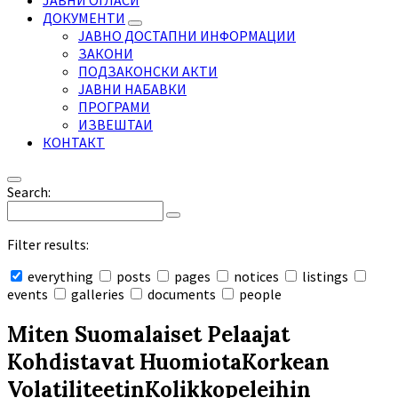
ЈАВНИ ОГЛАСИ
ДОКУМЕНТИ
ЈАВНО ДОСТАПНИ ИНФОРМАЦИИ
ЗАКОНИ
ПОДЗАКОНСКИ АКТИ
ЈАВНИ НАБАВКИ
ПРОГРАМИ
ИЗВЕШТАИ
КОНТАКТ
Search:
Filter results:
everything
posts
pages
notices
listings
events
galleries
documents
people
Collapse
search
Miten Suomalaiset Pelaajat
Kohdistavat HuomiotaKorkean
VolatiliteetinKolikkopeleihin