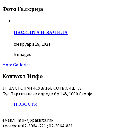
Фото Галерија
ПАСИШТА И БАЧИЛА
февруари 19, 2021
5 images
More Galleries
Контакт Инфо
ЈП ЗА СТОПАНИСУВАЊЕ СО ПАСИШТА
Бул.Партизански oдреди бр.145, 1000 Скопје
НОВОСТИ
емаил: info@jppasista.mk
телефон: 02-3064-221 ; 02-3064-881