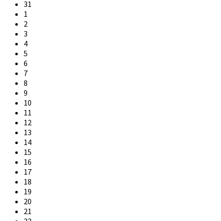
31
1
2
3
4
5
6
7
8
9
10
11
12
13
14
15
16
17
18
19
20
21