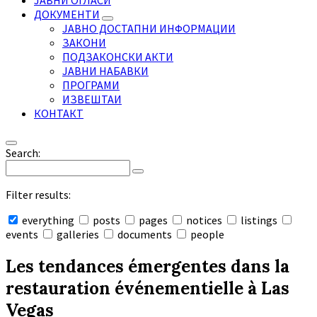
ЈАВНИ ОГЛАСИ
ДОКУМЕНТИ
ЈАВНО ДОСТАПНИ ИНФОРМАЦИИ
ЗАКОНИ
ПОДЗАКОНСКИ АКТИ
ЈАВНИ НАБАВКИ
ПРОГРАМИ
ИЗВЕШТАИ
КОНТАКТ
Search:
Filter results:
everything
posts
pages
notices
listings
events
galleries
documents
people
Collapse
search
Les tendances émergentes dans la
restauration événementielle à Las
Vegas