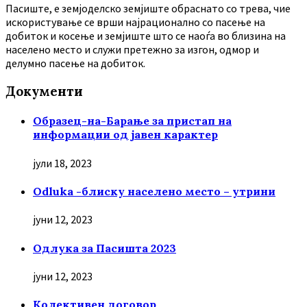
Пасиште, е земјоделско земјиште обраснато со трева, чие
искористување се врши најрационално со пасење на
добиток и косење и земјиште што се наоѓа во близина на
населено место и служи претежно за изгон, одмор и
делумно пасење на добиток.
Документи
Образец-на-Барање за пристап на
информации од јавен карактер
јули 18, 2023
Odluka -блиску населено место – утрини
јуни 12, 2023
Oдлука за Пасишта 2023
јуни 12, 2023
Колективен договор