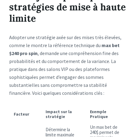
stratégies de mise à haute
limite
Adopter une stratégie axée sur des mises très élevées,
comme le montre la référence technique du
max bet
$240 pro spin
, demande une compréhension fine des
probabilités et du comportement de la variance. La
pratique dans des salons VIP ou des plateformes
sophistiquées permet d’engager des sommes
substantielles sans compromettre sa stabilité
financière. Voici quelques considérations clés :
Impact sur la
Exemple
Facteur
stratégie
Pratique
Un max bet de
Détermine la
240$ permet de
limite maximale