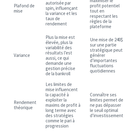
maximiser le
autorisée par
Plafond de
profit potentiel
spin, influençant
mise
tout en
la variance et les
respectant les
taux de
règles de la
rendement
plateforme
Plus la mise est
Une mise de 240$
élevée, plus la
sur une partie
variabilité des
stratégique peut
résultats l’est
Variance
générer
aussi, ce qui
d’importantes
demande une
fluctuations
gestion précise
quotidiennes
de la bankroll
Les limites de
mise influencent
la capacité à
Connaître ses
exploiter la
limites permet de
Rendement
maxims de profit à
ne pas dépasser
théorique
long terme avec
le seuil optimal
des stratégies
d’investissement
comme le pari à
progression