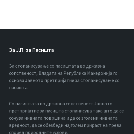
За Ј.П. за Пасишта
За стопанисување со пасиштата во државна
сопственост, Владата на Република Македонија го
основа Јавното претпријатие за стопанисување со
пасишта.
Co пасиштата во државна сопственост Јавното
претпријатие за пасишта стопанисува така што да се
сочува нивната површина и да се зголеми нивната
вредност, да се обезбеди најголем прираст на трева
според природните услови.