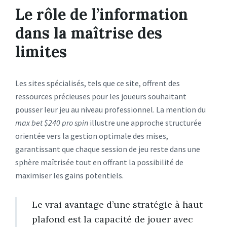
Le rôle de l’information
dans la maîtrise des
limites
Les sites spécialisés, tels que ce site, offrent des
ressources précieuses pour les joueurs souhaitant
pousser leur jeu au niveau professionnel. La mention du
max bet $240 pro spin
illustre une approche structurée
orientée vers la gestion optimale des mises,
garantissant que chaque session de jeu reste dans une
sphère maîtrisée tout en offrant la possibilité de
maximiser les gains potentiels.
Le vrai avantage d’une stratégie à haut
plafond est la capacité de jouer avec