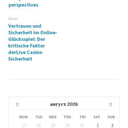
perspectives
Next
Vertrauen und
Sicherheit im Online-
Glücksspiel: Der
kritische Faktor
derLive Casino
Sicherheit
Previous
Next
август
2026
Month
Month
MON
TUE
WED
THU
FRI
SAT
SUN
Skip
27
28
29
30
31
1
2