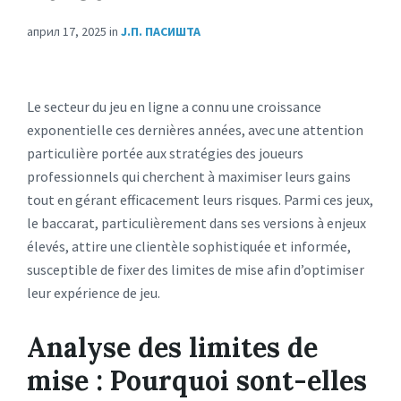
април 17, 2025
in
Ј.П. ПАСИШТА
Le secteur du jeu en ligne a connu une croissance
exponentielle ces dernières années, avec une attention
particulière portée aux stratégies des joueurs
professionnels qui cherchent à maximiser leurs gains
tout en gérant efficacement leurs risques. Parmi ces jeux,
le baccarat, particulièrement dans ses versions à enjeux
élevés, attire une clientèle sophistiquée et informée,
susceptible de fixer des limites de mise afin d’optimiser
leur expérience de jeu.
Analyse des limites de
mise : Pourquoi sont-elles