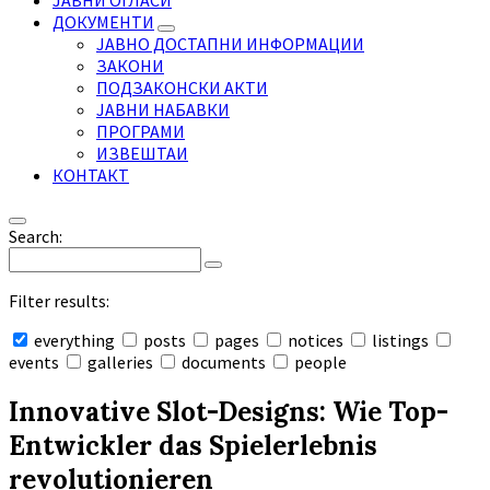
ЈАВНИ ОГЛАСИ
ДОКУМЕНТИ
ЈАВНО ДОСТАПНИ ИНФОРМАЦИИ
ЗАКОНИ
ПОДЗАКОНСКИ АКТИ
ЈАВНИ НАБАВКИ
ПРОГРАМИ
ИЗВЕШТАИ
КОНТАКТ
Search:
Filter results:
everything
posts
pages
notices
listings
events
galleries
documents
people
Collapse
search
Innovative Slot-Designs: Wie Top-
Entwickler das Spielerlebnis
revolutionieren