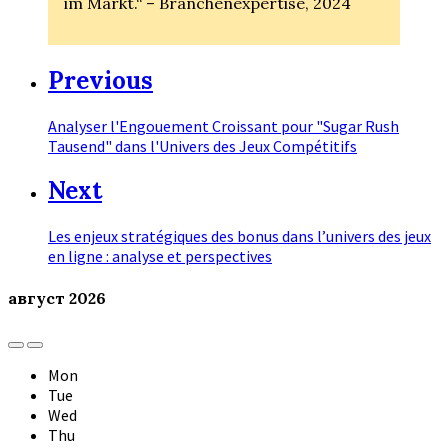
im Markt.“ – Branchenexpertise, 2024
Previous
Analyser l'Engouement Croissant pour "Sugar Rush
Tausend" dans l'Univers des Jeux Compétitifs
Next
Les enjeux stratégiques des bonus dans l’univers des jeux
en ligne : analyse et perspectives
август
2026
Previous
Next
Month
Month
Mon
Tue
Wed
Thu