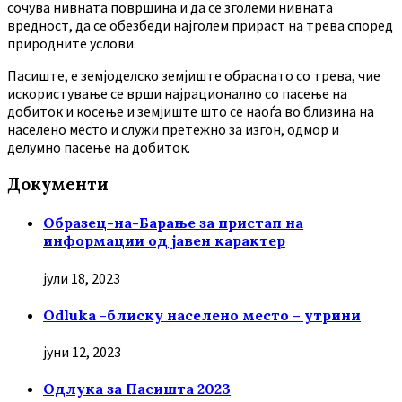
сочува нивната површина и да се зголеми нивната
вредност, да се обезбеди најголем прираст на трева според
природните услови.
Пасиште, е земјоделско земјиште обраснато со трева, чие
искористување се врши најрационално со пасење на
добиток и косење и земјиште што се наоѓа во близина на
населено место и служи претежно за изгон, одмор и
делумно пасење на добиток.
Документи
Образец-на-Барање за пристап на
информации од јавен карактер
јули 18, 2023
Odluka -блиску населено место – утрини
јуни 12, 2023
Oдлука за Пасишта 2023