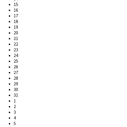
15
16
17
18
19
20
21
22
23
24
25
26
27
28
29
30
31
1
2
3
4
5